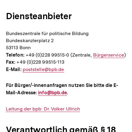
Diensteanbieter
Bundeszentrale für politische Bildung
Bundeskanzlerplatz 2
53113 Bonn
Telefon:
+49 (0)228 99515-0 (Zentrale,
Interner
Bürgerservice
)
Fax:
+49 (0)228 99515-113
Link:
E-Mail:
E-
poststelle@bpb.de
Mail
Link:
Für Bürger/-innenanfragen nutzen Sie bitte die E-
Mail-Adresse:
E-
info@bpb.de
.
Mail
Link:
Interner
Leitung der bpb: Dr. Volker Ullrich
Link:
Verantwortlich gemäß § 18