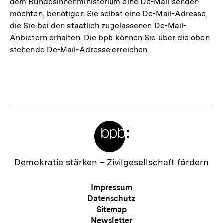
dem Bundesinnenministerium eine De-Mail senden
möchten, benötigen Sie selbst eine De-Mail-Adresse,
die Sie bei den staatlich zugelassenen De-Mail-
Anbietern erhalten. Die bpb können Sie über die oben
stehende De-Mail-Adresse erreichen.
Fussnoten
Meta-
Links
Zur
Demokratie stärken –
Zivilgesellschaft fördern
Startseite
der
Meta-
Impressum
bpb
Navigation
Datenschutz
Sitemap
Newsletter