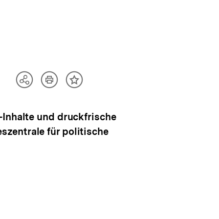
Artikel
Teilen
Inhalt
drucken
Optionen
merken
anzeigen
-Inhalte und druckfrische
zentrale für politische