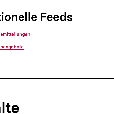
tionelle Feeds
semitteilungen
lenangebote
lte