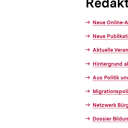
Redakt
Interner
Neue Online-
Link:
Interner
Neue Publikat
Link:
Interner
Aktuelle Vera
Link:
Interner
Hintergrund ak
Link:
Interner
Aus Politik un
Link:
Interner
Migrationspoli
Link:
Interner
Netzwerk Bürg
Link:
Interner
Dossier Bildu
Link: