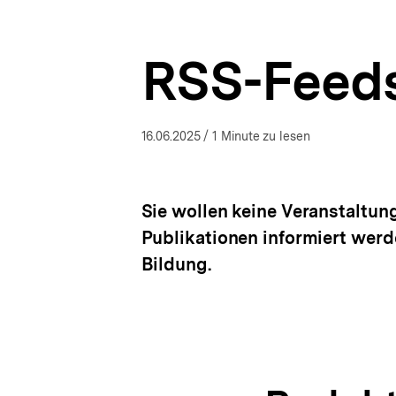
|
a
ÖFFNEN
bpb.de
t
i
RSS-Feeds
o
n
16.06.2025
/ 1 Minute zu lesen
Sie wollen keine Veranstaltun
Publikationen informiert werd
Bildung.