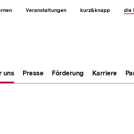
ernen
Veranstaltungen
kurz&knapp
die
r uns
Presse
Förderung
Karriere
Pa
ion