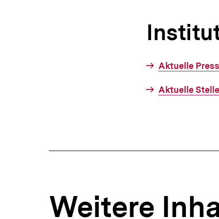
Institu
Interner
Aktuelle Pres
Link:
Interner
Aktuelle Stel
Link:
Fussnoten
Weitere Inha