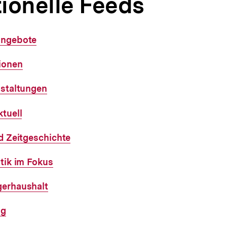
ionelle Feeds
Angebote
ionen
nstaltungen
tuell
d Zeitgeschichte
tik im Fokus
erhaushalt
ng