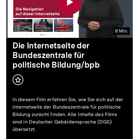
8 Min.
Video
Dauer
Die Internetseite der
8
Bundeszentrale für
Min.
politische Bildung/bpb
Inhalt
merken
In diesem Film erfahren Sie, wie Sie sich auf der
Internetseite der Bundeszentrale für politische
Bildung zurecht finden. Alle Inhalte des Films
sind in Deutscher Gebärdensprache (DGS)
übersetzt.