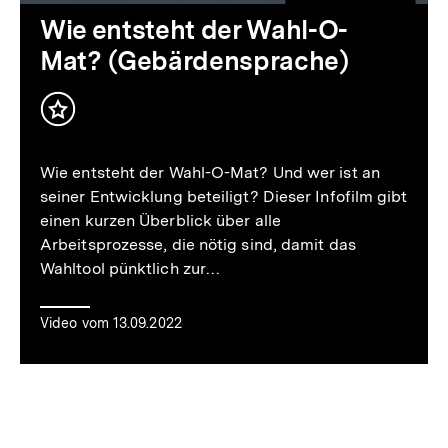
Video
Dauer
Wie entsteht der Wahl-O-
2
Mat? (Gebärdensprache)
Min.
Inhalt
merken
Wie entsteht der Wahl-O-Mat? Und wer ist an
seiner Entwicklung beteiligt? Dieser Infofilm gibt
einen kurzen Überblick über alle
Arbeitsprozesse, die nötig sind, damit das
Wahltool pünktlich zur…
Video vom 13.09.2022