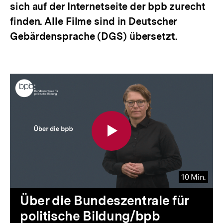
sich auf der Internetseite der bpb zurecht
finden. Alle Filme sind in Deutscher
Gebärdensprache (DGS) übersetzt.
10 Min.
Video
Dauer
Über die Bundeszentrale für
10
politische Bildung/bpb
Min.