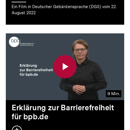
Ein Film in Deutscher Gebärdensprache (DGS) vom 22.
August 2022
9 Min.
Video
Dauer
Erklärung zur Barrierefreiheit
9
für bpb.de
Min.