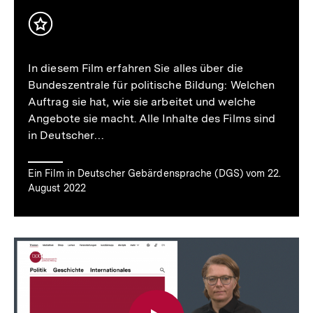
Inhalt
merken
In diesem Film erfahren Sie alles über die
Bundeszentrale für politische Bildung: Welchen
Auftrag sie hat, wie sie arbeitet und welche
Angebote sie macht. Alle Inhalte des Films sind
in Deutscher…
Ein Film in Deutscher Gebärdensprache (DGS) vom 22.
August 2022