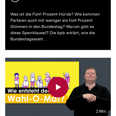
merken
Was ist die Fünf-Prozent-Hürde? Wie kommen
Parteien auch mit weniger als fünf Prozent
Stimmen in den Bundestag? Warum gibt es
diese Sperrklausel? Die bpb erklärt, wie die
Bundestagswahl…
2 Min.