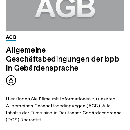
AGB
Allgemeine
Geschäftsbedingungen der bpb
in Gebärdensprache
Inhalt
merken
Hier finden Sie Filme mit Informationen zu unseren
Allgemeinen Geschäftsbedingungen (AGB). Alle
Inhalte der Filme sind in Deutscher Gebärdensprache
(DGS) übersetzt.