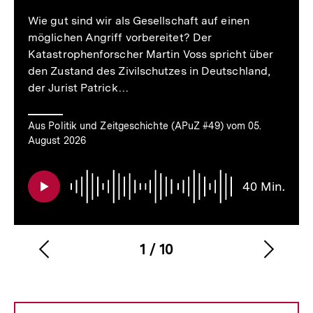
Wie gut sind wir als Gesellschaft auf einen
möglichen Angriff vorbereitet? Der
Katastrophenforscher Martin Voss spricht über
den Zustand des Zivilschutzes in Deutschland,
der Jurist Patrick…
Aus Politik und Zeitgeschichte (APuZ #49) vom 05.
August 2026
40 Min.
1
/
10
Vorherigen
Nächs
Karussellinhalt
von
Inhalt
Inhalt
anzeigen
anzei
Zum
Seite