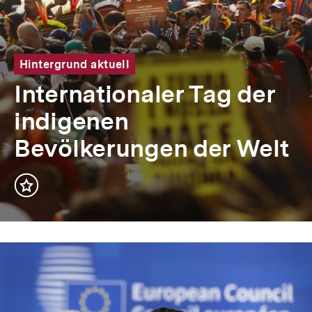
Hintergrund aktuell
Internationaler Tag der
indigenen
Bevölkerungen der Welt
Inhalt
merken
Inhaltskarousell
Inhaltskarussell
für
überspringen
bpb
Highlights