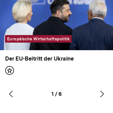
Europäische Wirtschaftspolitik
Der EU-Beitritt der Ukraine
Inhalt
merken
1
/
6
Vorherigen
Näc
Karussellinhalt
von
Inhalt
Inha
anzeigen
anze