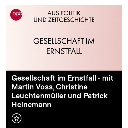
Inhaltskarussell
überspringen
Audio
Dauer
Gesellschaft im Ernstfall - mit
40
Martin Voss, Christine
Min.
Leuchtenmüller und Patrick
Heinemann
Inhalt
merken