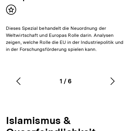
Inhalt
merken
Dieses Spezial behandelt die Neuordnung der
Weltwirtschaft und Europas Rolle darin. Analysen
zeigen, welche Rolle die EU in der Industriepolitik und
in der Forschungsförderung spielen kann.
1
/
6
Vorherigen
Nächs
Karussellinhalt
von
Inhalt
Inhalt
anzeigen
anzei
Islamismus &