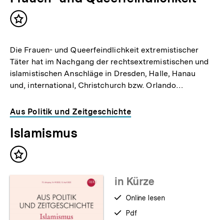
Inhalt
merken
Die Frauen- und Queerfeindlichkeit extremistischer
Täter hat im Nachgang der rechtsextremistischen und
islamistischen Anschläge in Dresden, Halle, Hanau
und, international, Christchurch bzw. Orlando…
Aus Politik und Zeitgeschichte
Islamismus
Inhalt
merken
in Kürze
verfügbar
Online lesen
zum
verfügbar
Pdf