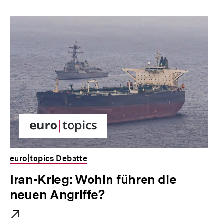
Inhaltskarussell
überspringen
euro|topics Debatte
E
Iran-Krieg: Wohin führen die
x
neuen Angriffe?
t