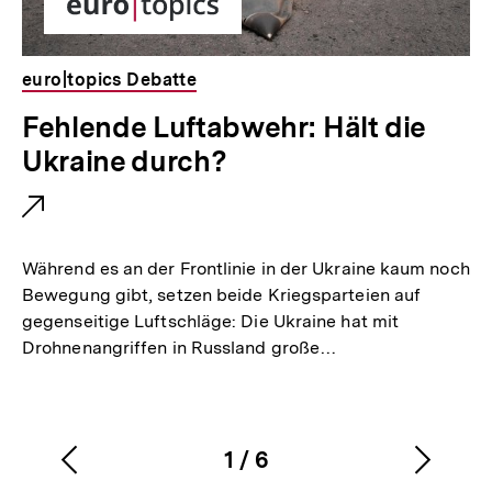
euro|topics Debatte
E
Fehlende Luftabwehr: Hält die
x
Ukraine durch?
t
e
r
Während es an der Frontlinie in der Ukraine kaum noch
n
Bewegung gibt, setzen beide Kriegsparteien auf
gegenseitige Luftschläge: Die Ukraine hat mit
e
Drohnenangriffen in Russland große…
r
L
i
1
/
6
n
Vorherigen
Nächs
Karussellinhalt
von