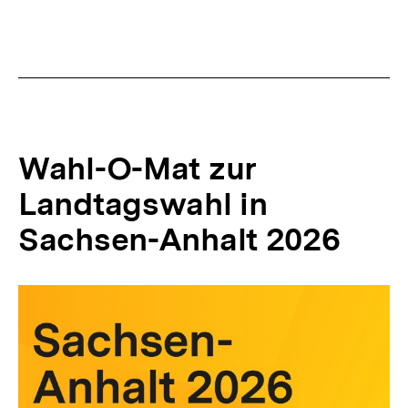
k
Inhalt
Inhalt
:
anzeigen
anzei
Wahl-O-Mat zur
Landtagswahl in
Sachsen-Anhalt 2026