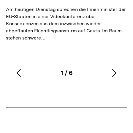
r
Am heutigen Dienstag sprechen die Innenminister der
n
EU-Staaten in einer Videokonferenz über
Konsequenzen aus dem inzwischen wieder
e
abgeflauten Flüchtlingsansturm auf Ceuta. Im Raum
r
stehen schwere…
L
i
n
k
1
/
6
Vorherigen
Nächs
Karussellinhalt
von
:
Inhalt
Inhalt
anzeigen
anzei