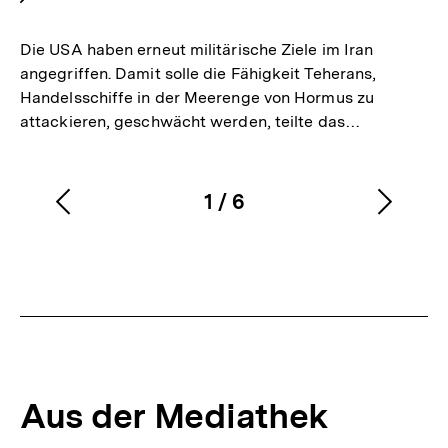
e
r
Die USA haben erneut militärische Ziele im Iran
n
angegriffen. Damit solle die Fähigkeit Teherans,
Handelsschiffe in der Meerenge von Hormus zu
e
attackieren, geschwächt werden, teilte das…
r
L
i
1
/
6
Vorherigen
Nächs
Karussellinhalt
von
n
Inhalt
Inhalt
k
anzeigen
anzei
:
Aus der Mediathek