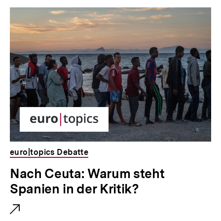
Inhaltskarussell
überspringen
euro|topics Debatte
E
Nach Ceuta: Warum steht
x
Spanien in der Kritik?
t
e