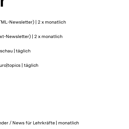
r
L-Newsletter) | 2 x monatlich
t-Newsletter) | 2 x monatlich
schau | täglich
ro|topics | täglich
nder / News für Lehrkräfte | monatlich