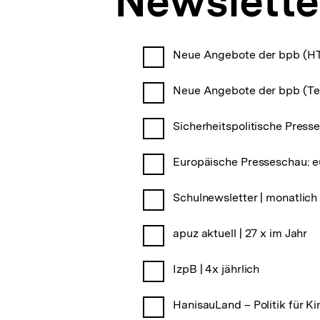
Newslette
a
t
i
o
Neue Angebote der bpb (HTM
n
Neue Angebote der bpb (Tex
Sicherheitspolitische Presse
Europäische Presseschau: eu
Schulnewsletter | monatlich
apuz aktuell | 27 x im Jahr
IzpB | 4x jährlich
HanisauLand – Politik für Ki