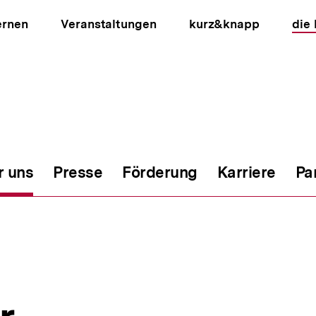
ernen
Veranstaltungen
kurz&knapp
die
r uns
Presse
Förderung
Karriere
Pa
ion