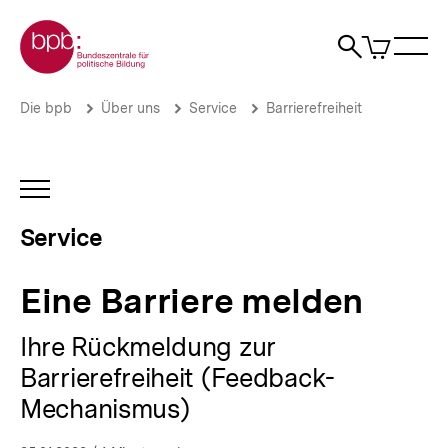
Direkt
Zur Startseite der bpb
zum
0
Artikel
Sho
Seiteninhalt
im
Naviga
Suche
springen
War
öffne
öffnen
öff
Pfadnavigation
Eine
Brotkrümelnavigation
Die bpb
Über uns
Service
Barrierefreiheit
Barriere
melden
|
Serviceangebote
INHALTSNAVIGATION
der
ÖFFNEN
bpb
Service
|
bpb.de
Eine Barriere melden
Ihre Rückmeldung zur
Barrierefreiheit (Feedback-
Mechanismus)