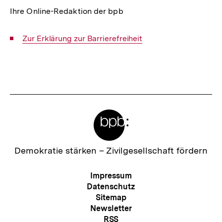
Ihre Online-Redaktion der bpb
Interner
Zur Erklärung zur Barrierefreiheit
Link:
Fussnoten
Meta-
Links
Zur
Demokratie stärken –
Zivilgesellschaft fördern
Startseite
der
Meta-
Impressum
bpb
Navigation
Datenschutz
Sitemap
Newsletter
RSS