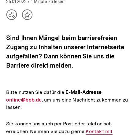
25.01.2022
/ 1 Minute zu lesen
Teilen
Inhalt
Optionen
merken
anzeigen
Sind Ihnen Mängel beim barrierefreien
Zugang zu Inhalten unserer Internetseite
aufgefallen? Dann können Sie uns die
Barriere direkt melden.
Bitte nutzen Sie dafür die
E-Mail-Adresse
E-
online@bpb.de
, um uns eine Nachricht zukommen zu
Mail
lassen.
Link:
Sie können uns auch per Post oder telefonisch
erreichen. Nehmen Sie dazu gerne
Interner
Kontakt mit