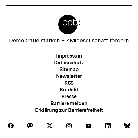
Meta-
Links
Zur
Demokratie stärken –
Zivilgesellschaft fördern
Startseite
der
Meta-
Impressum
bpb
Navigation
Datenschutz
Sitemap
Newsletter
RSS
Kontakt
Presse
Barriere melden
Erklärung zur Barrierefreiheit
Auf
Auf
Auf
Auf
Auf
Auf
Au
Folgen
Folgen
Folgen
Folgen
Folgen
Folgen
Fol
Facebook
Mastodon
X
Instagram
Youtube
LinkedIn
Bl
Sie
Sie
Sie
Sie
Sie
Sie
Sie