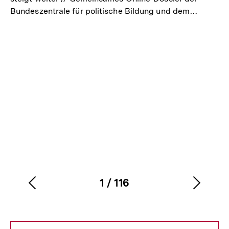
Bundeszentrale für politische Bildung und dem…
1
/
116
Vorherigen
Nächs
Karussellinhalt
von
Inhalt
Inhalt
anzeigen
anzei