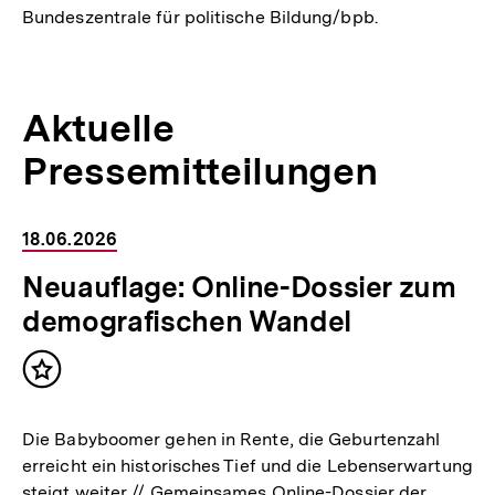
Bundeszentrale für politische Bildung/bpb.
Aktuelle
Pressemitteilungen
Inhaltskarussell
18.06.2026
überspringen
Neuauflage: Online-Dossier zum
demografischen Wandel
Inhalt
merken
Die Babyboomer gehen in Rente, die Geburtenzahl
erreicht ein historisches Tief und die Lebenserwartung
steigt weiter // Gemeinsames Online-Dossier der