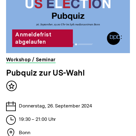
Anmeldefrist
abgelaufen
Workshop / Seminar
veranstaltet
Pubquiz zur US-Wahl
von
der
Inhalt
bpb
merken
Tage
Donnerstag, 26. September 2024
Stunden
19:30 – 21:00 Uhr
Stadt
Bonn