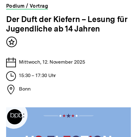
Podium / Vortrag
veranstaltet
Der Duft der Kiefern – Lesung für
von
Jugendliche ab 14 Jahren
der
bpb
Inhalt
merken
Tage
Mittwoch, 12. November 2025
Stunden
15:30 – 17:30 Uhr
Stadt
Bonn