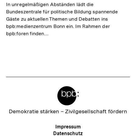
In unregelmäßigen Abständen lädt die
Bundeszentrale für politische Bildung spannende
Gäste zu aktuellen Themen und Debatten ins
bpb:medienzentrum Bonn ein. Im Rahmen der
bpb:foren finden…
Meta-
Links
Zur
Demokratie stärken –
Zivilgesellschaft fördern
Startseite
der
Meta-
Impressum
bpb
Navigation
Datenschutz