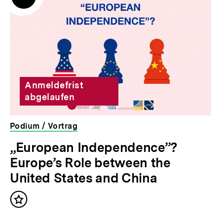
Anmeldefrist
abgelaufen
Podium / Vortrag
veranstaltet
„European Independence”?
von
Europe’s Role between the
der
bpb
United States and China
Inhalt
merken