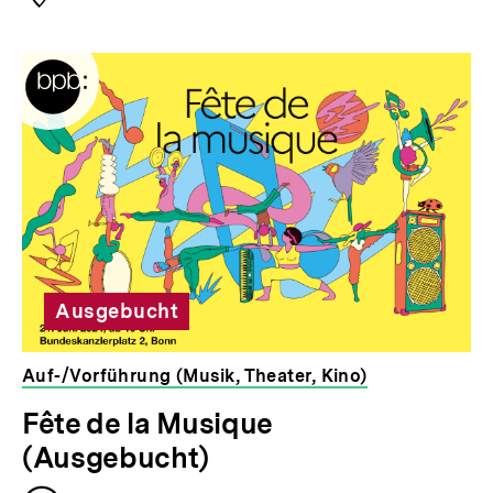
Ausgebucht
Auf-/Vorführung (Musik, Theater, Kino)
veranstaltet
Fête de la Musique
von
(Ausgebucht)
der
bpb