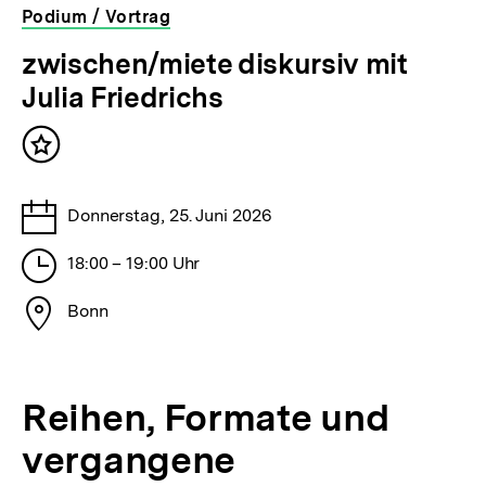
Podium / Vortrag
veranstaltet
zwischen/miete diskursiv mit
von
Julia Friedrichs
der
bpb
Inhalt
merken
Tage
Donnerstag, 25. Juni 2026
Stunden
18:00 – 19:00 Uhr
Stadt
Bonn
Reihen, Formate und
vergangene