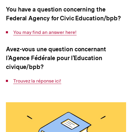
You have a question concerning the
Federal Agency for Civic Education/bpb?
Interner
You may find an answer here!
Link:
Avez-vous une question concernant
l'Agence Fédérale pour l'Education
civique/bpb?
Interner
Trouvez la réponse ici!
Link: