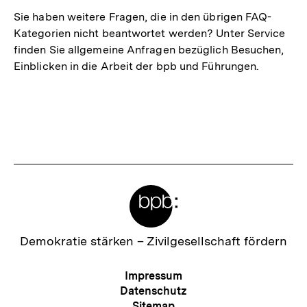
Sie haben weitere Fragen, die in den übrigen FAQ-
Kategorien nicht beantwortet werden? Unter Service
finden Sie allgemeine Anfragen bezüglich Besuchen,
Einblicken in die Arbeit der bpb und Führungen.
Meta-
Links
Zur
Demokratie stärken –
Zivilgesellschaft fördern
Startseite
der
Meta-
Impressum
bpb
Navigation
Datenschutz
Sitemap