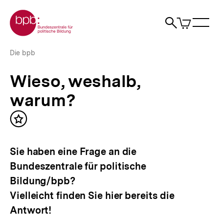
Direkt
Zur Startseite der bpb
zum
0
Artikel
Sho
Seiteninhalt
im
Naviga
Suche
springen
War
öffne
öffnen
öff
Pfadnavigation
Wieso,
Brotkrümelnavigation
Die bpb
weshalb,
warum?
Wieso, weshalb,
|
bpb.de
warum?
Inhalt
merken
Sie haben eine Frage an die
Bundeszentrale für politische
Bildung/bpb?
Vielleicht finden Sie hier bereits die
Antwort!