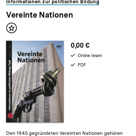
Informationen zur politischen Bildung
Vereinte Nationen
Inhalt
merken
0,00 €
verfügbar
Online lesen
zum
verfügbar
PDF
als
Den 1945 gegründeten Vereinten Nationen gehören