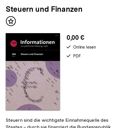
Steuern und Finanzen
Inhalt
merken
0,00 €
verfügbar
Online lesen
zum
verfügbar
PDF
als
Steuern sind die wichtigste Einnahmequelle des
Staates – durch sie finanziert die Bundesrepublik