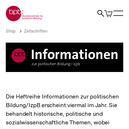
Direkt
Zur Startseite der bpb
zum
0
Artikel
Sho
Seiteninhalt
im
Naviga
Suche
springen
War
öffne
öffnen
öff
Pfadnavigation
Informationen
Brotkrümelnavigation
Shop
Zeitschriften
zur
politischen
Bildung
|
bpb.de
Die Heftreihe Informationen zur politischen
Bildung/IzpB erscheint viermal im Jahr. Sie
behandelt historische, politische und
sozialwissenschaftliche Themen, wobei