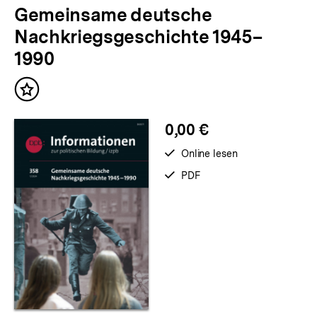
Gemeinsame deutsche
Nachkriegsgeschichte 1945–
1990
Inhalt
merken
0,00 €
verfügbar
Online lesen
zum
verfügbar
PDF
als