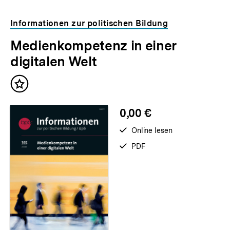
Informationen zur politischen Bildung
Medienkompetenz in einer
digitalen Welt
Inhalt
merken
0,00 €
verfügbar
Online lesen
zum
verfügbar
PDF
als