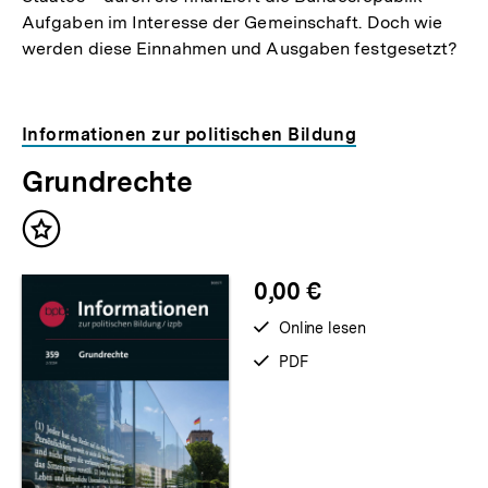
Aufgaben im Interesse der Gemeinschaft. Doch wie
werden diese Einnahmen und Ausgaben festgesetzt?
Informationen zur politischen Bildung
Grundrechte
Inhalt
merken
0,00 €
verfügbar
Online lesen
zum
verfügbar
PDF
als