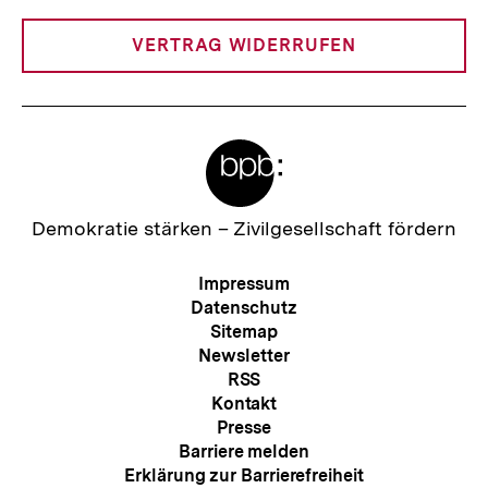
Link:
VERTRAG WIDERRUFEN
Meta-
Links
Zur
Demokratie stärken –
Zivilgesellschaft fördern
Startseite
der
Meta-
Impressum
bpb
Navigation
Datenschutz
Sitemap
Newsletter
RSS
Kontakt
Presse
Barriere melden
Erklärung zur Barrierefreiheit