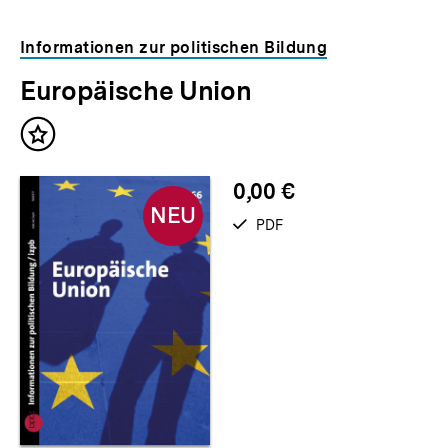
Informationen zur politischen Bildung
Europäische Union
Neu
Inhalt
im
merken
Shop
0,00 €
NEU
verfügbar
PDF
als