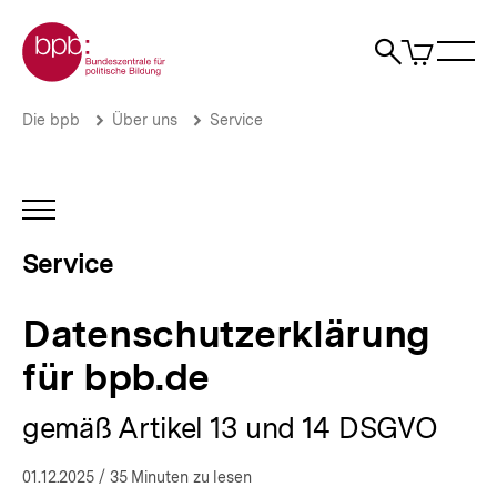
Direkt
Zur Startseite der bpb
zum
0
Artikel
Sho
Seiteninhalt
im
Naviga
Suche
springen
War
öffne
öffnen
öff
Pfadnavigation
Datenschutzerklärung
Brotkrümelnavigation
Die bpb
Über uns
Service
für
bpb.de
|
Serviceangebote
INHALTSNAVIGATION
der
ÖFFNEN
bpb
Service
|
bpb.de
Datenschutzerklärung
für bpb.de
gemäß Artikel 13 und 14 DSGVO
01.12.2025
/ 35 Minuten zu lesen