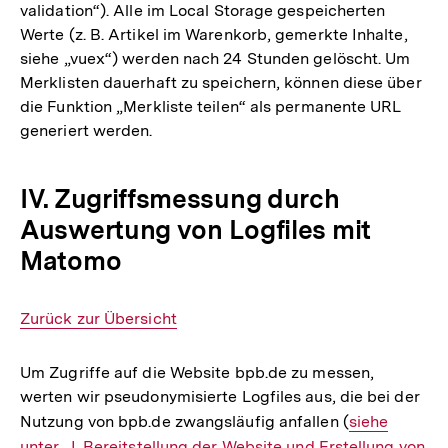
validation“). Alle im Local Storage gespeicherten
Werte (z. B. Artikel im Warenkorb, gemerkte Inhalte,
siehe „vuex“) werden nach 24 Stunden gelöscht. Um
Merklisten dauerhaft zu speichern, können diese über
die Funktion „Merkliste teilen“ als permanente URL
generiert werden.
IV. Zugriffsmessung durch
Auswertung von Logfiles mit
Matomo
Interner
Zurück zur Übersicht
Link:
Um Zugriffe auf die Website bpb.de zu messen,
werten wir pseudonymisierte Logfiles aus, die bei der
Nutzung von bpb.de zwangsläufig anfallen (
Interner
siehe
unter „I. Bereitstellung der Website und Erstellung von
Link: