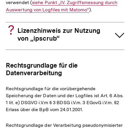
verwendet (
Interner
siehe Punkt „IV. Zugriffsmessung durch
Auswertung von Logfiles mit Matomo“
Link:
).
Lizenzhinweis zur Nutzung
von „ipscrub“
Rechtsgrundlage für die
Datenverarbeitung
Rechtsgrundlage für die vorübergehende
Speicherung der Daten und der Logfiles ist Art. 6 Abs.
1 lit. e) DSGVO i.V.m § 3 BDSG i.V.m. 3 EGovG i.V.m. §2
Erlass über die BpB vom 24.01.2001.
Rechtsgrundlage der Verarbeitung pseudonymisierter