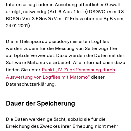
Interesse liegt oder in Ausübung öffentlicher Gewalt
erfolgt, notwendig (Art. 6 Abs. 1 lit. e) DSGVO i.V.m § 3
BDSG i.V.m. 3 EGovG i.V.m. §2 Erlass über die BpB vom
24.01.2001).
Die mittels ipscrub pseudonymisierten Logfiles
werden zudem für die Messung von Seitenzugriffen
auf bpb.de verwendet. Dazu werden die Daten mit der
Software Matomo verarbeitet. Alle Informationen dazu
finden Sie unter
Interner
Punkt „IV. Zugriffsmessung durch
Auswertung von Logfiles mit Matomo“
Link:
dieser
Datenschutzerklärung.
Dauer der Speicherung
Die Daten werden gelöscht, sobald sie für die
Erreichung des Zweckes ihrer Erhebung nicht mehr