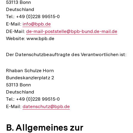
53113 Bonn
Deutschland
Tel.: +49 (0)228 99515-0
E-Mail:
E-
info@bpb.de
DE-Mail:
Mail
E-
de-mail-poststelle@bpb-bund.de-mail.de
Website: www.bpb.de
Link:
Mail
Link:
Der Datenschutzbeauftragte des Verantwortlichen ist:
Rhaban Schulze Horn
Bundeskanzlerplatz 2
53113 Bonn
Deutschland
Tel.: +49 (0)228 99515-0
E-Mail:
E-
datenschutz@bpb.de
Mail
Link:
B. Allgemeines zur