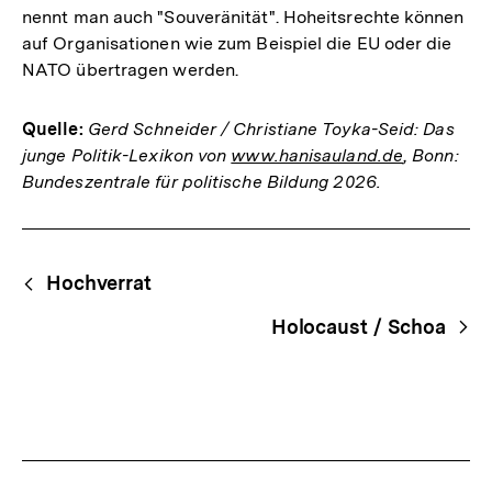
nennt man auch "Souveränität". Hoheitsrechte können
auf Organisationen wie zum Beispiel die EU oder die
NATO übertragen werden.
Quelle:
Gerd Schneider / Christiane Toyka-Seid: Das
junge Politik-Lexikon von
www.hanisauland.de
, Bonn:
Bundeszentrale für politische Bildung 2026.
Fussnoten
Begriffsnavigation
Content-
Hochverrat
Navigation
Holocaust / Schoa