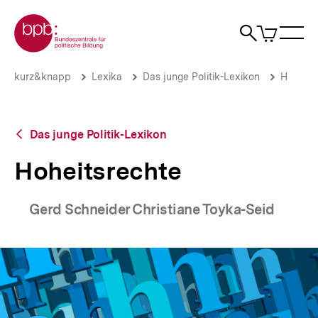
Direkt
Zur Startseite der bpb
zum
0
Artikel
Sho
Seiteninhalt
im
Naviga
Suche
springen
War
öffne
öffnen
öff
Pfadnavigation
Hoheitsrechte
Brotkrümelnavigation
kurz&knapp
Lexika
Das junge Politik-Lexikon
H
|
bpb.de
Zurück
Das junge Politik-Lexikon
zur
Übersicht
Hoheitsrechte
Gerd Schneider Christiane Toyka-Seid