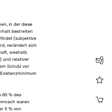
en, in der diese
rhalt bestreiten
findet (subjektive
d, verändert sich
chaft, weshalb
 und relativer
Dem Schutz vor
Konta
le Existenzminimum
0
Merklist
ansehen
ls 60 % des
0
Artik
im
 Demnach waren
Shop-
er 5 % von