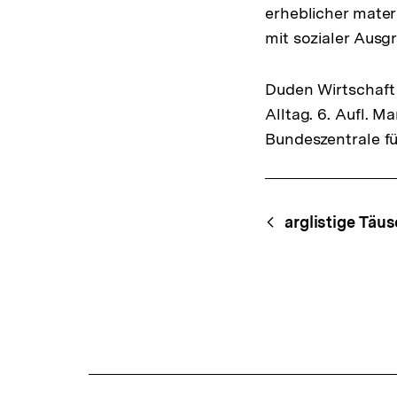
erheblicher materi
mit sozialer Aus
Duden Wirtschaft 
Alltag. 6. Aufl. 
Bundeszentrale fü
Fussnoten
Content-
Begri
arglistige Täu
Navigation