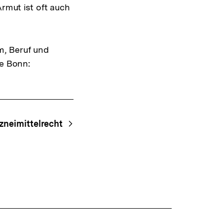
Warenko
Armut ist oft auch
ansehen
m, Beruf und
be Bonn:
zneimittelrecht