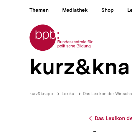
Direkt
Hauptnavigation
zum
Themen
Mediathek
Shop
L
Seiteninhalt
springen
Zur Startseite der bpb
kurz&kna
B
e
r
e
i
Armut
c
|
Brotkrümelnavigation
Pfadnavigat
kurz&knapp
Lexika
Das Lexikon der Wirtscha
h
bpb.de
s
n
a
Zurück
Das Lexikon de
v
zur
i
Übersicht
g