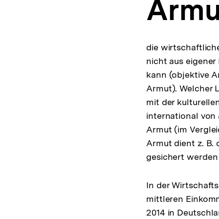
Armu
a
t
i
o
n
die wirtschaftlic
nicht aus eigener
kann (objektive A
Armut). Welcher L
mit der kulturelle
international von
Armut (im Vergle
Armut dient z. B.
gesichert werden 
In der Wirtschafts
mittleren Einkom
2014 in Deutschla