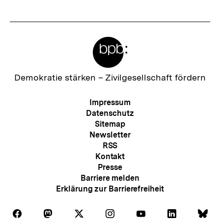
Meta-
Links
Zur
Demokratie stärken –
Zivilgesellschaft fördern
Startseite
der
Meta-
Impressum
bpb
Navigation
Datenschutz
Sitemap
Newsletter
RSS
Kontakt
Presse
Barriere melden
Erklärung zur Barrierefreiheit
Auf
Auf
Auf
Auf
Auf
Auf
Au
Folgen
Folgen
Folgen
Folgen
Folgen
Folgen
Fol