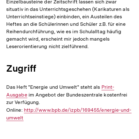
Einzelbausteine der Zeitschrift lassen sich zwar
situativ in das Unterrichtsgeschehen (Karikaturen als
Unterrichtseinstiege) einbinden, ein Austeilen des
Heftes an die Schülerinnen und Schüler z.B. für eine
Reihendurchführung, wie es im Schulalltag häufig
gemacht wird, erscheint mir jedoch mangels
Leserorientierung nicht zielführend.
Zugriff
Das Heft "Energie und Umwelt" steht als
Interner
Print-
Ausgabe
im Angebot der Bundeszentrale kostenfrei
Link:
zur Verfügung.
Online:
Interner
http://www.bpb.de/izpb/169455/energie-und-
umwelt
Link:
Fussnoten