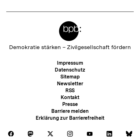
Meta-
Links
Zur
Demokratie stärken –
Zivilgesellschaft fördern
Startseite
der
Meta-
Impressum
bpb
Navigation
Datenschutz
Sitemap
Newsletter
RSS
Kontakt
Presse
Barriere melden
Erklärung zur Barrierefreiheit
Auf
Auf
Auf
Auf
Auf
Auf
Au
Folgen
Folgen
Folgen
Folgen
Folgen
Folgen
Fol