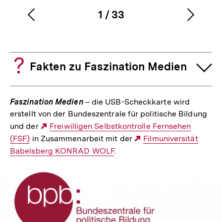
1
/
33
Vorherigen
Nächs
Karussellinhalt
von
Inhalt
Inhalt
anzeigen
anzei
Fakten zu Faszination Medien
Faszination Medien
– die USB-Scheckkarte wird
erstellt von der Bundeszentrale für politische Bildung
und der
Externer
Freiwilligen Selbstkontrolle Fernsehen
(FSF)
in Zusammenarbeit mit der
Link:
Externer
Filmuniversität
Babelsberg KONRAD WOLF
.
Link: