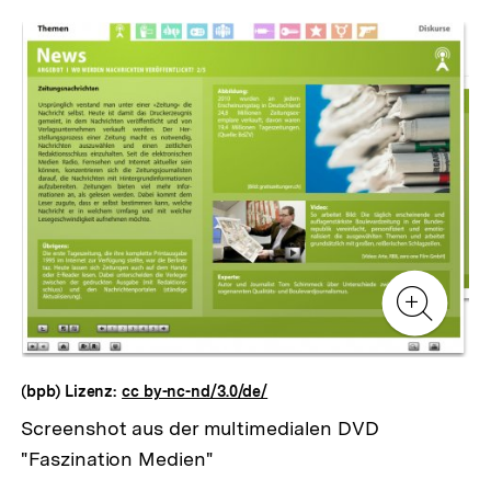
Inhaltskarussell
überspringen
Zur
Zur
Galerieansicht
Gale
Zur
Gale
(bpb) Lizenz:
cc by-nc-nd/3.0/de/
Screenshot aus der multimedialen DVD
"Faszination Medien"