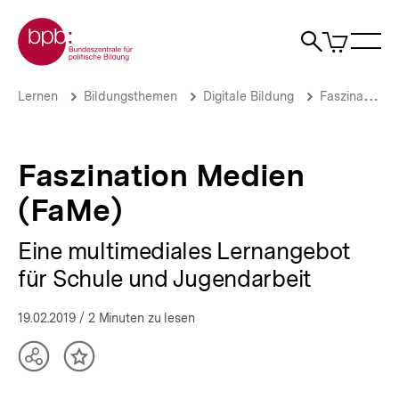
Direkt
Zur Startseite der bpb
zum
0
Artikel
Sho
Seiteninhalt
im
Naviga
Suche
springen
War
öffne
öffnen
öff
Pfadnavigation
Faszination
Brotkrümelnavigation
Lernen
Bildungsthemen
Digitale Bildung
Faszination Medien
Medien
(FaMe)
|
bpb.de
Faszination Medien
(FaMe)
Eine multimediales Lernangebot
für Schule und Jugendarbeit
19.02.2019
/ 2 Minuten zu lesen
Teilen
Inhalt
Optionen
merken