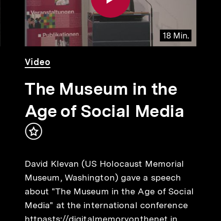
18 Min.
Video
Dauer
Video
18
Min.
The Museum in the
Age of Social Media
Inhalt
merken
David Klevan (US Holocaust Memorial
Museum, Washington) gave a speech
about "The Museum in the Age of Social
Media" at the international conference
httpasts://digitalmemoryonthenet in