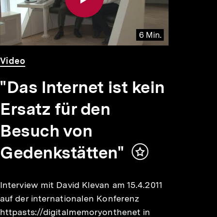
6 Min.
Video
Dauer
Video
6
Min.
"Das Internet ist kein
Ersatz für den
Besuch von
Gedenkstätten"
Inhalt
merken
Interview mit David Klevan am 15.4.2011
auf der internationalen Konferenz
httpasts://digitalmemoryonthenet in