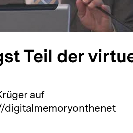
st Teil der virtu
"
rüger auf
://digitalmemoryonthenet
alt