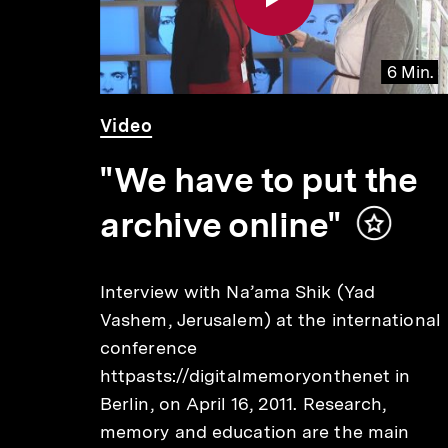
 Min.
6 Min.
Video
Dauer
Video
6
Min.
"We have to put the
archive online"
Inhalt
merken
eb
Interview with Na’ama Shik (Yad
Vashem, Jerusalem) at the international
conference
httpasts://digitalmemoryonthenet in
cke-
Berlin, on April 16, 2011. Research,
memory and education are the main