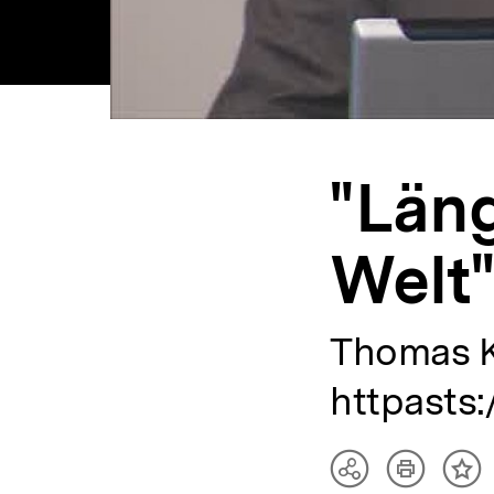
"Läng
Welt
Thomas K
httpasts
Artikel
Teilen
Inh