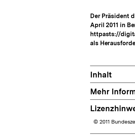
drucken
Optionen
me
anzeigen
Der Präsident d
April 2011 in Be
httpasts://dig
als Herausforde
Inhalt
Mehr Infor
Lizenzhinw
© 2011 Bundeszen