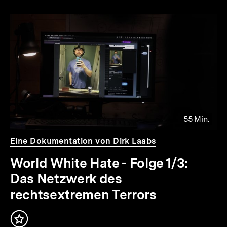
Inhaltskarousell
Inhaltskarussell
zu
überspringen
den
bpb
Redaktionsempfehlungen
55 Min.
Video
Dauer
Eine Dokumentation von Dirk Laabs
55
Min.
World White Hate - Folge 1/3:
Das Netzwerk des
rechtsextremen Terrors
Inhalt