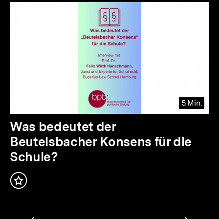
Interviews
Inhaltskarussell
überspringen
5 Min.
Video
Dauer
Was bedeutet der
5
Beutelsbacher Konsens für die
Min.
Schule?
Inhalt
merken