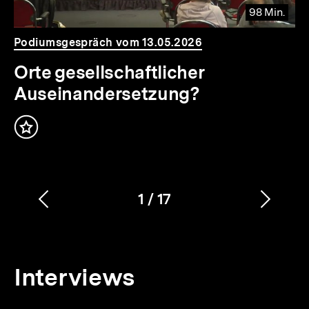
98 Min.
Video
Dauer
Podiumsgespräch vom 13.05.2026
98
Min.
Orte gesellschaftlicher
Auseinandersetzung?
Inhalt
merken
1
/
17
Vorherigen
Nächs
Karussellinhalt
von
Inhalt
Inhalt
anzeigen
anzei
Interviews