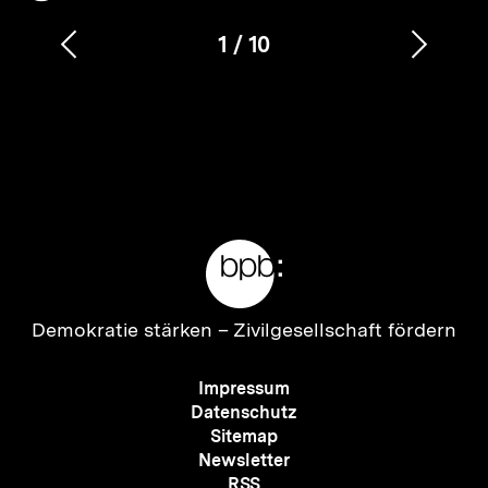
merken
1
/
10
Vorherigen
Nächs
Karussellinhalt
von
Inhalt
Inhalt
anzeigen
anzei
Meta-
Links
Zur
Demokratie stärken –
Zivilgesellschaft fördern
Startseite
der
Meta-
Impressum
bpb
Navigation
Datenschutz
Sitemap
Newsletter
Zum
RSS