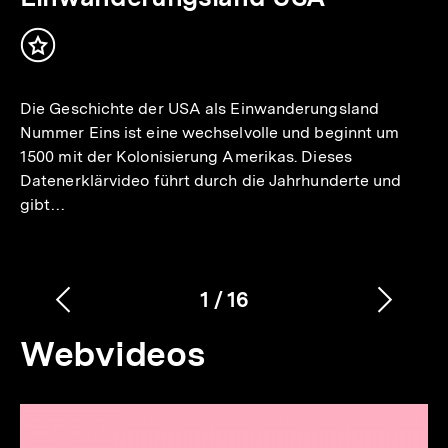
4
Min.
Inhalt
merken
Die Geschichte der USA als Einwanderungsland
Nummer Eins ist eine wechselvolle und beginnt um
1500 mit der Kolonisierung Amerikas. Dieses
Datenerklärvideo führt durch die Jahrhunderte und
gibt…
1
/
16
Vorherigen
Nächs
Karussellinhalt
von
Inhalt
Inhalt
Webvideos
anzeigen
anzei
Inhaltskarousell
Inhaltskarussell
zur
überspringen