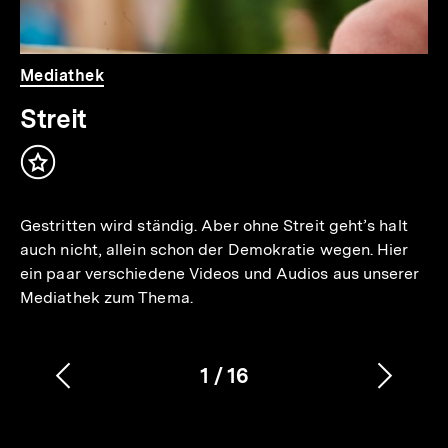
Mediathek
Streit
Inhalt
merken
Gestritten wird ständig. Aber ohne Streit geht’s halt
auch nicht, allein schon der Demokratie wegen. Hier
ein paar verschiedene Videos und Audios aus unserer
Mediathek zum Thema.
1
/
16
Vorherigen
Nächs
Karussellinhalt
von
Inhalt
Inhalt
anzeigen
anzei