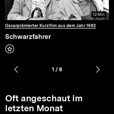
12 Min.
Video
Dauer
Oscarprämierter Kurzfilm aus dem Jahr 1992
12
Min.
Schwarzfahrer
Inhalt
merken
1
/
8
Vorherigen
Nächs
Karussellinhalt
von
Inhalt
Inhalt
anzeigen
anzei
Oft angeschaut im
letzten Monat