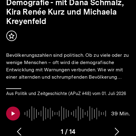
Audio
Dauer
Demografie - mit Dana Schmalz,
39
Kira Renée Kurz und Michaela
Min.
Kreyenfeld
Inhalt
merken
Bevölkerungszahlen sind politisch. Ob zu viele oder zu
wenige Menschen – oft wird die demografische
Entwicklung mit Warnungen verbunden. Wie wir mit
einer alternden und schrumpfenden Bevölkerung…
Aus Politik und Zeitgeschichte (APuZ #48) vom 01. Juli 2026
39 Min.
1
/
14