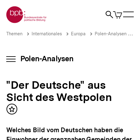
Direkt
Zur Startseite der bpb
zum
0
Artikel
Sho
Seiteninhalt
im
Naviga
Suche
springen
War
öffne
öffnen
öff
Pfadnavigation
"Der
Brotkrümelnavigation
Themen
Internationales
Europa
Polen-Analysen
Po
Deutsche"
aus
Sicht
des
Polen-Analysen
INHALTSNAVIGATION
Westpolen
ÖFFNEN
|
Polen-
"Der Deutsche" aus
Analysen
|
Sicht des Westpolen
bpb.de
Inhalt
merken
Welches Bild vom Deutschen haben die
Einwohner der grenznahen Gemeinden der