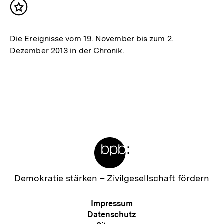
Inhalt
merken
Die Ereignisse vom 19. November bis zum 2.
Dezember 2013 in der Chronik.
Meta-
Links
Zur
Demokratie stärken –
Zivilgesellschaft fördern
Startseite
der
Meta-
Impressum
bpb
Navigation
Datenschutz