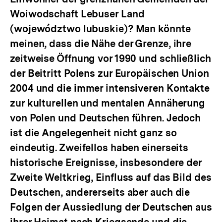
Woiwodschaft Lebuser Land
(województwo lubuskie)? Man könnte
meinen, dass die Nähe der Grenze, ihre
zeitweise Öffnung vor 1990 und schließlich
der Beitritt Polens zur Europäischen Union
2004 und die immer intensiveren Kontakte
zur kulturellen und mentalen Annäherung
von Polen und Deutschen führen. Jedoch
ist die Angelegenheit nicht ganz so
eindeutig. Zweifellos haben einerseits
historische Ereignisse, insbesondere der
Zweite Weltkrieg, Einfluss auf das Bild des
Deutschen, andererseits aber auch die
Folgen der Aussiedlung der Deutschen aus