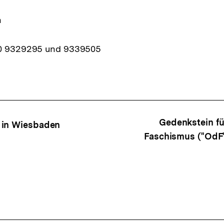
n
30 9329295 und 9339505
ffsnavigation
Gedenkstein fü
 in Wiesbaden
Faschismus ("OdF