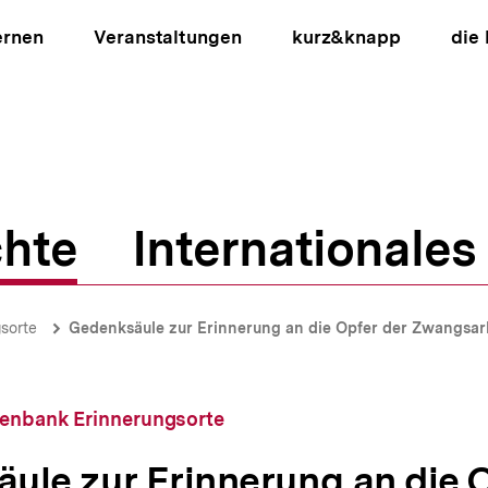
ernen
Veranstaltungen
kurz&knapp
die
hte
Internationales
ion
sorte
Gedenksäule zur Erinnerung an die Opfer der Zwangsarb
tenbank Erinnerungsorte
ule zur Erinnerung an die O