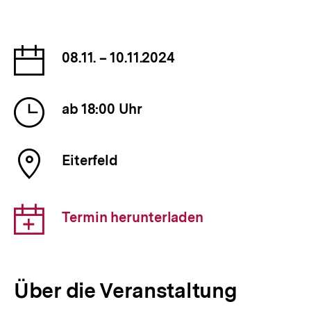
Datum
08.11. – 10.11.2024
der
Veranstaltung
Uhrzeit
ab 18:00 Uhr
der
Veranstaltung
Ort
Eiterfeld
der
Veranstaltung
Download-
Termin herunterladen
Link:
Über die Veranstaltung