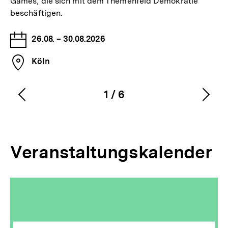
Games, die sich mit dem Themenfeld Demokratie
beschäftigen.
Datum
26.08. – 30.08.2026
der
Ort
Veranstaltung
Köln
der
Veranstaltung
1
/
6
Vorherigen
Näc
Karussellinhalt
von
Inhalt
Inha
anzeigen
anze
Veranstaltungskalender