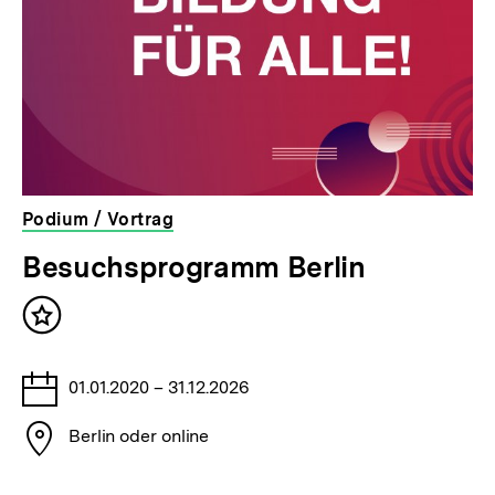
Podium / Vortrag
veranstaltet
Besuchsprogramm Berlin
von
der
Inhalt
bpb
merken
Tage
01.01.2020 – 31.12.2026
Stadt
Berlin oder online