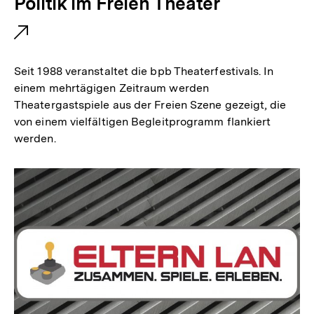
E
Politik im Freien Theater
x
t
e
Seit 1988 veranstaltet die bpb Theaterfestivals. In
r
einem mehrtägigen Zeitraum werden
Theatergastspiele aus der Freien Szene gezeigt, die
n
von einem vielfältigen Begleitprogramm flankiert
e
werden.
r
L
i
n
k
: