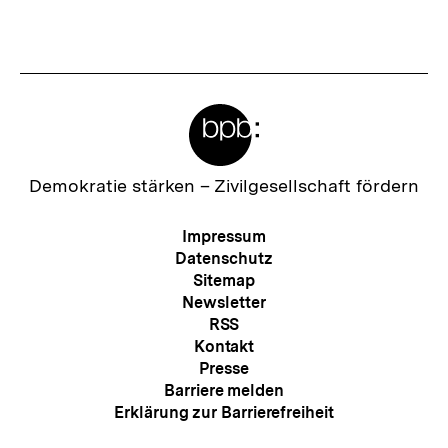
Meta-
Links
Zur
Demokratie stärken –
Zivilgesellschaft fördern
Startseite
der
Meta-
Impressum
bpb
Navigation
Datenschutz
Sitemap
Newsletter
RSS
Kontakt
Presse
Barriere melden
Erklärung zur Barrierefreiheit