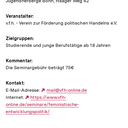
Jugendherberge Bonn, Haager Weg 42
zur
Veranstaltung
Veranstalter:
v.f.h. - Verein zur Förderung politischen Handelns e.V.
Zielgruppen:
Studierende und junge Berufstätige ab 18 Jahren
Kommentar:
Die Seminargebühr beträgt 75€
Kontakt:
E-Mail-Adresse:
Externer
mail@vfh-online.de
Internet:
Externer
https://www.vfh-
Link:
online.de/seminare/feministische-
Link:
entwicklungspolitik/