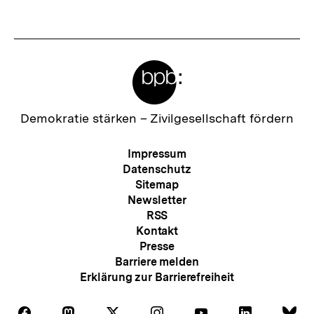
Meta-
Links
Zur
Demokratie stärken –
Zivilgesellschaft fördern
Startseite
der
Meta-
Impressum
bpb
Navigation
Datenschutz
Sitemap
Newsletter
RSS
Kontakt
Presse
Barriere melden
Erklärung zur Barrierefreiheit
Auf
Auf
Auf
Auf
Auf
Auf
Au