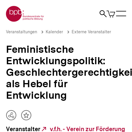
Direkt
Zur Startseite der bpb
zum
0
Artikel
Sho
Seiteninhalt
im
Naviga
Suche
springen
War
öffne
öffnen
öff
Pfadnavigation
Feministische
Brotkrümelnavigation
Veranstaltungen
Kalender
Externe Veranstalter
Entwicklungspolitik:
Geschlechtergerechtigkeit
Feministische
als
Hebel
Entwicklungspolitik:
für
Entwicklung
Geschlechtergerechtigkei
|
bpb.de
als Hebel für
Entwicklung
Teilen
Inhalt
Optionen
merken
Veranstalter
Externer
v.f.h. - Verein zur Förderung
anzeigen