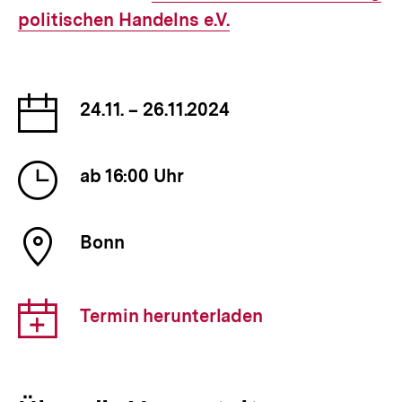
politischen Handelns e.V.
Link:
Datum
24.11. – 26.11.2024
der
Veranstaltung
Uhrzeit
ab 16:00 Uhr
der
Veranstaltung
Ort
Bonn
der
Veranstaltung
Download-
Termin herunterladen
Link: