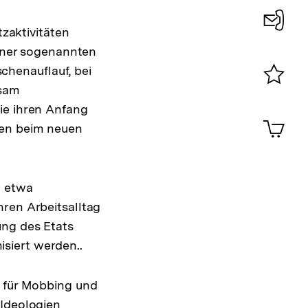
aktivitäten
Konta
einer sogenannten
0
henauflauf, bei
nsam
Merklist
ie ihren Anfang
ansehen
0
Artik
ten beim neuen
im
Shop-
Warenko
ansehen
n etwa
hren Arbeitsalltag
ung des Etats
siert werden..
h für Mobbing und
 Ideologien