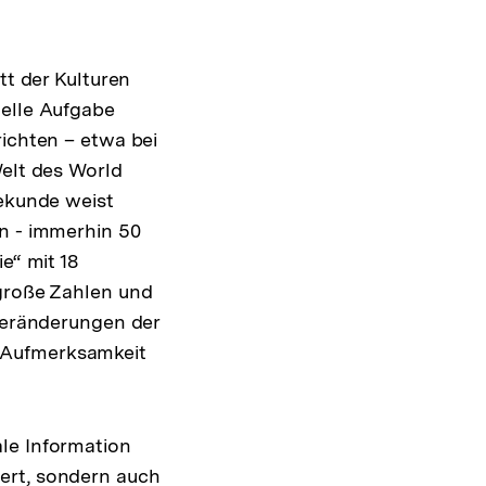
tt der Kulturen
uelle Aufgabe
richten – etwa bei
Welt des World
Sekunde weist
in - immerhin 50
e“ mit 18
 große Zahlen und
 Veränderungen der
 Aufmerksamkeit
le Information
ert, sondern auch