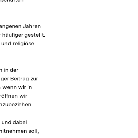
rgangenen Jahren
äufiger gestellt.
und religiöse
n in der
iger Beitrag zur
n wenn wir in
röffnen wir
inzubeziehen.
n und dabei
mitnehmen soll,