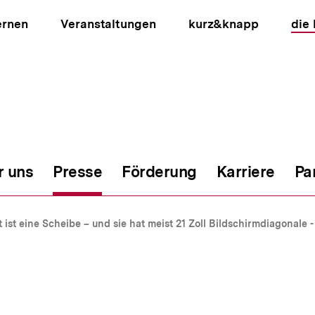
ernen
Veranstaltungen
kurz&knapp
die
r uns
Presse
Förderung
Karriere
Pa
ion
t ist eine Scheibe – und sie hat meist 21 Zoll Bildschirmdiagonale 