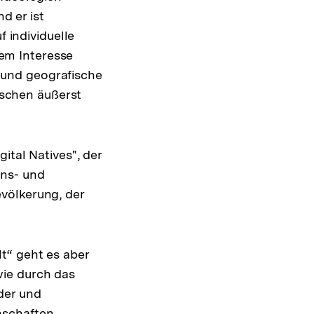
d er ist
f individuelle
em Interesse
 und geografische
schen äußerst
ital Natives", der
ons- und
völkerung, der
t“ geht es aber
wie durch das
der und
nschaften