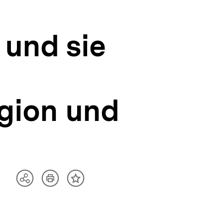
 und sie
igion und
Artikel
Teilen
Inhalt
drucken
Optionen
merken
anzeigen