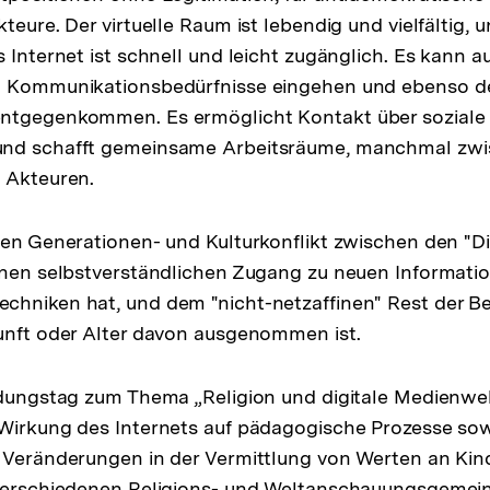
teure. Der virtuelle Raum ist lebendig und vielfältig, un
 Internet ist schnell und leicht zugänglich. Es kann au
d Kommunikationsbedürfnisse eingehen und ebenso d
ntgegenkommen. Es ermöglicht Kontakt über soziale
nd schafft gemeinsame Arbeitsräume, manchmal zwi
 Akteuren.
nen Generationen- und Kulturkonflikt zwischen den "Dig
inen selbstverständlichen Zugang zu neuen Informati
hniken hat, und dem "nicht-netzaffinen" Rest der Be
unft oder Alter davon ausgenommen ist.
ldungstag zum Thema „Religion und digitale Medienwel
 Wirkung des Internets auf pädagogische Prozesse so
 Veränderungen in der Vermittlung von Werten an Kin
 verschiedenen Religions- und Weltanschauungsgemei