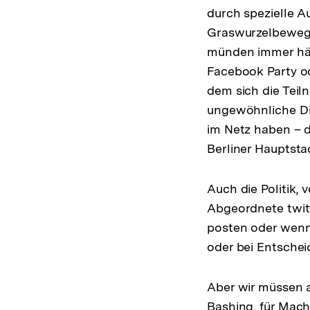
durch spezielle A
Graswurzelbewegu
münden immer häuf
Facebook Party o
dem sich die Tei
ungewöhnliche Din
im Netz haben – d
Berliner Hauptst
Auch die Politik,
Abgeordnete twitt
posten oder wenn 
oder bei Entsche
Aber wir müssen a
Bashing, für Mach