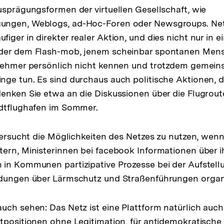
usprägungsformen der virtuellen Gesellschaft, wie
ngen, Weblogs, ad-Hoc-Foren oder Newsgroups. Netz
iger in direkter realer Aktion, und dies nicht nur in 
der dem Flash-mob, jenem scheinbar spontanen Mensc
lnehmer persönlich nicht kennen und trotzdem gemei
ge tun. Es sind durchaus auch politische Aktionen, d
enken Sie etwa an die Diskussionen über die Flugrou
adtflughafen im Sommer.
 versucht die Möglichkeiten des Netzes zu nutzen, wen
ern, Ministerinnen bei facebook Informationen über i
in Kommunen partizipative Prozesse bei der Aufstell
idungen über Lärmschutz und Straßenführungen organi
uch sehen: Das Netz ist eine Plattform natürlich auc
tpositionen ohne Legitimation, für antidemokratische