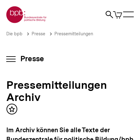
Direkt
Zur Startseite der bpb
zum
0
Artikel
Sho
Seiteninhalt
im
Naviga
Suche
springen
War
öffne
öffnen
öff
Pfadnavigation
Pressemitteilungen
Brotkrümelnavigation
Die bpb
Presse
Pressemitteilungen
Archiv
|
Presse
|
Presse
INHALTSNAVIGATION
bpb.de
ÖFFNEN
Pressemitteilungen
Archiv
Inhalt
merken
Im Archiv können Sie alle Texte der
Bundeszentrale für politische Bildung/bpb