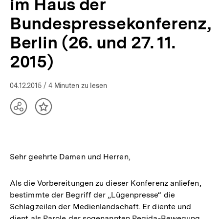
im Haus der
und
27.
Bundespressekonferenz,
11.
2015)
Berlin (26. und 27. 11.
|
Presse
2015)
|
bpb.de
04.12.2015
/ 4 Minuten zu lesen
Teilen
Inhalt
Optionen
merken
anzeigen
Sehr geehrte Damen und Herren,
Als die Vorbereitungen zu dieser Konferenz anliefen,
bestimmte der Begriff der „Lügenpresse“ die
Schlagzeilen der Medienlandschaft. Er diente und
dient als Parole der sogenannten Pegida-Bewegung.