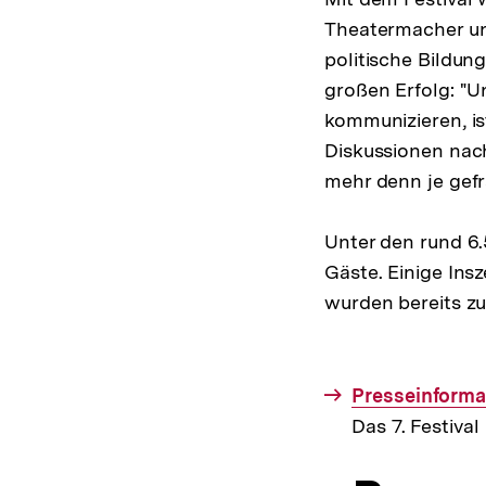
Theatermacher un
politische Bildung
großen Erfolg: "U
kommunizieren, i
Diskussionen nach
mehr denn je gefr
Unter den rund 6.
Gäste. Einige Insz
wurden bereits zu
Interner
Presseinforma
Link:
Das 7. Festival