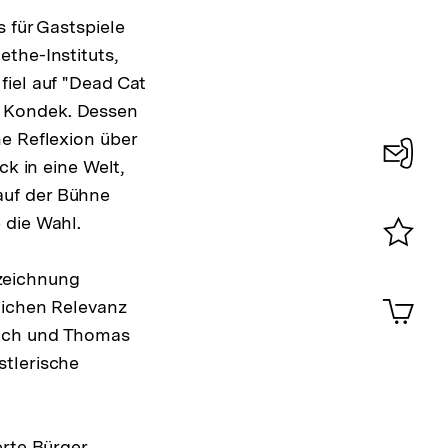
 für Gastspiele
the-Instituts,
fiel auf "Dead Cat
s Kondek. Dessen
e Reflexion über
ck in eine Welt,
Konta
auf der Bühne
0
 die Wahl.
Merklist
zeichnung
ansehen
0
Artik
lichen Relevanz
im
wach und Thomas
Shop-
stlerische
Warenko
ansehen
rte Bürger,