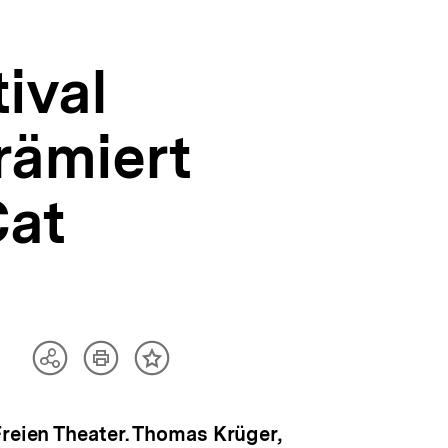
tival
rämiert
at
Artikel
Teilen
Inhalt
drucken
Optionen
merken
anzeigen
Freien Theater. Thomas Krüger,