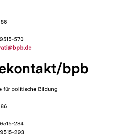
i
 86
99515-570
yati@bpb.de
ekontakt/bpb
:
 für politische Bildung
 86
99515-284
99515-293