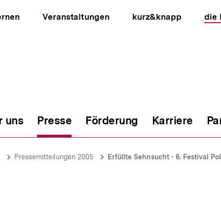
ernen
Veranstaltungen
kurz&knapp
die
r uns
Presse
Förderung
Karriere
Pa
ion
Pressemitteilungen 2005
Erfüllte Sehnsucht - 6. Festival Politik 