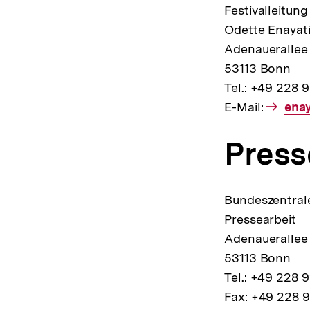
Festivalleitung
Odette Enayat
Adenauerallee
53113 Bonn
Tel.: +49 228 
E-Mail:
E-
ena
Mail
Press
Link
Bundeszentrale
Pressearbeit
Adenauerallee
53113 Bonn
Tel.: +49 228 
Fax: +49 228 