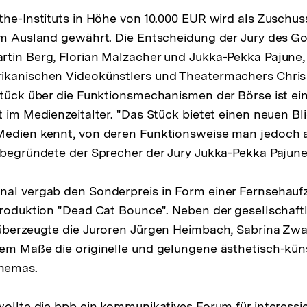
the-Instituts in Höhe von 10.000 EUR wird als Zuschuss
im Ausland gewährt. Die Entscheidung der Jury des Goe
tin Berg, Florian Malzacher und Jukka-Pekka Pajune, 
ikanischen Videokünstlers und Theatermachers Chri
stück über die Funktionsmechanismen der Börse ist ein
 im Medienzeitalter. "Das Stück bietet einen neuen Bli
Medien kennt, von deren Funktionsweise man jedoch 
 begründete der Sprecher der Jury Jukka-Pekka Pajune
nal vergab den Sonderpreis in Form einer Fernsehauf
Produktion "Dead Cat Bounce". Neben der gesellschaft
 überzeugte die Juroren Jürgen Heimbach, Sabrina Z
em Maße die originelle und gelungene ästhetisch-kün
hemas.
wollte die bpb ein kommunikatives Forum für interessie