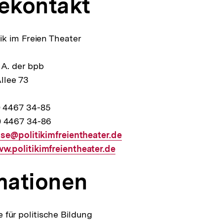
ekontakt
itik im Freien Theater
. A. der bpb
llee 73
30 4467 34-85
0 4467 34-86
se@politikimfreientheater.de
terner
w.politikimfreientheater.de
:
nk:
mationen
 für politische Bildung