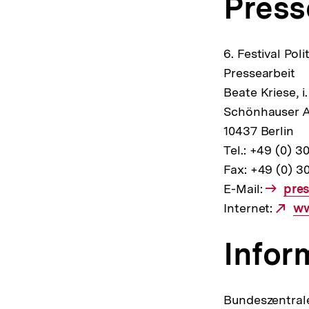
Press
6. Festival Pol
Pressearbeit
Beate Kriese, i
Schönhauser A
10437 Berlin
Tel.: +49 (0) 
Fax: +49 (0) 3
E-Mail:
E-
pres
Mail
Internet:
Ex
ww
Link
Li
Infor
Bundeszentrale