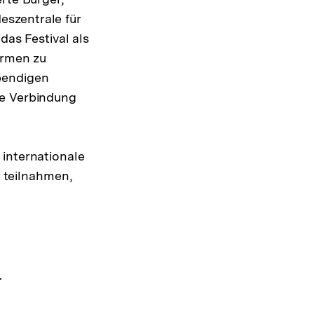
eszentrale für
das Festival als
ormen zu
bendigen
se Verbindung
 internationale
r teilnahmen,
.