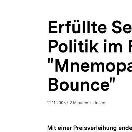
Theater
a
ÖFFNEN
prämiert
t
"Mnemopark"
i
und
Erfüllte S
o
"Dead
n
Cat
Bounce"
Politik im
|
Presse
|
"Mnemopar
bpb.de
Bounce"
21.11.2005
/ 2 Minuten zu lesen
Mit einer Preisverleihung ende