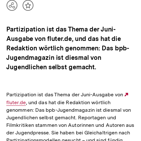
Teilen
Inhalt
Optionen
merken
anzeigen
Partizipation ist das Thema der Juni-
Ausgabe von fluter.de, und das hat die
Redaktion wörtlich genommen: Das bpb-
Jugendmagazin ist diesmal von
Jugendlichen selbst gemacht.
Partizipation ist das Thema der Juni-Ausgabe von
Exte
fluter.de
, und das hat die Redaktion wörtlich
Link
genommen: Das bpb-Jugendmagazin ist diesmal von
Jugendlichen selbst gemacht. Reportagen und
Filmkritiken stammen von Autorinnen und Autoren aus
der Jugendpresse. Sie haben bei Gleichaltrigen nach
Partizipationsmodellen gesucht – und sind fündig