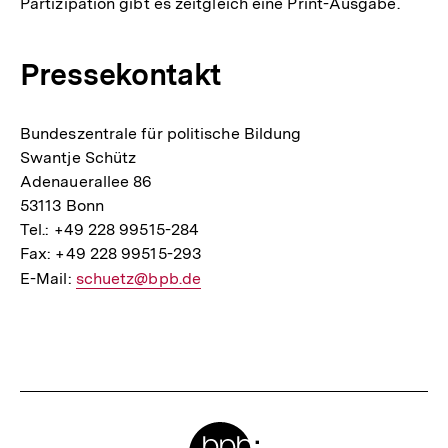
Partizipation gibt es zeitgleich eine Print-Ausgabe.
Pressekontakt
Bundeszentrale für politische Bildung
Swantje Schütz
Adenauerallee 86
53113 Bonn
Tel.: +49 228 99515-284
Fax: +49 228 99515-293
E-Mail:
E-
schuetz@bpb.de
Mail
Fussnoten
Link:
Meta-