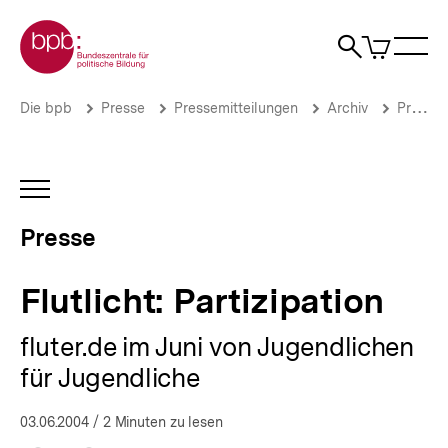
Direkt
Zur Startseite der bpb
zum
0
Artikel
Sho
Seiteninhalt
im
Naviga
Suche
springen
War
öffne
öffnen
öff
Pfadnavigation
Flutlicht:
Brotkrümelnavigation
Die bpb
Presse
Pressemitteilungen
Archiv
Pressemitteilungen 2004
Partizipation
|
Presse
|
INHALTSNAVIGATION
bpb.de
ÖFFNEN
Presse
Flutlicht: Partizipation
fluter.de im Juni von Jugendlichen
für Jugendliche
03.06.2004
/ 2 Minuten zu lesen