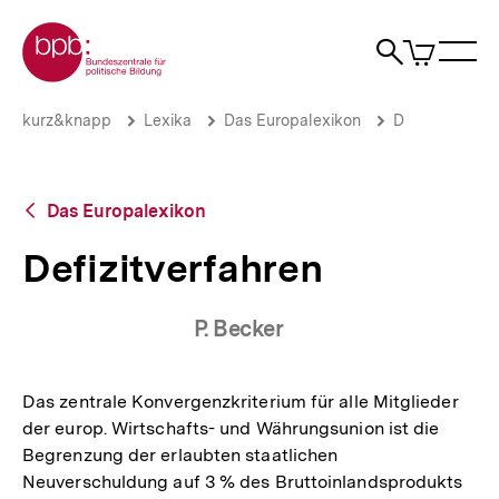
Direkt
Zur Startseite der bpb
zum
0
Artikel
Sho
Seiteninhalt
im
Naviga
Suche
springen
War
öffne
öffnen
öff
Pfadnavigation
Defizitverfahren
Brotkrümelnavigation
kurz&knapp
Lexika
Das Europalexikon
D
|
bpb.de
Zurück
Das Europalexikon
zur
Übersicht
Defizitverfahren
P. Becker
Das zentrale Konvergenzkriterium für alle Mitglieder
der europ. Wirtschafts- und Währungsunion ist die
Begrenzung der erlaubten staatlichen
Neuverschuldung auf 3 % des Bruttoinlandsprodukts