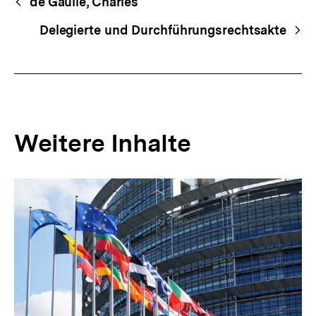
Begriffsnavigation
de Gaulle, Charles
Navigation
Delegierte und Durchführungsrechtsakte
Weitere Inhalte