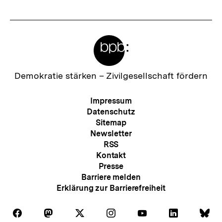
Meta-
Links
Zur
Demokratie stärken –
Zivilgesellschaft fördern
Startseite
der
Meta-
Impressum
bpb
Navigation
Datenschutz
Sitemap
Newsletter
RSS
Kontakt
Presse
Barriere melden
Erklärung zur Barrierefreiheit
Auf
Auf
Auf
Auf
Auf
Auf
Au
Folgen
Folgen
Folgen
Folgen
Folgen
Folgen
Fol