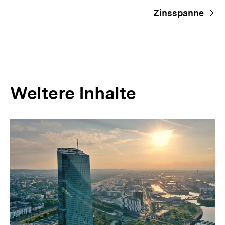
Zinsspanne
Weitere Inhalte
Inhaltskarousell
Inhaltskarussell
für
überspringen
weitere
Inhalte