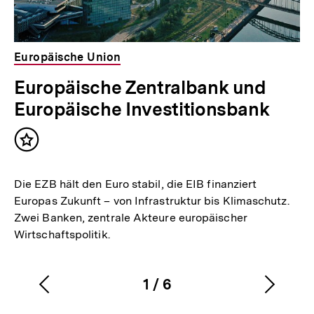
Europäische Union
Europäische Zentralbank und
Europäische Investitionsbank
Inhalt
merken
Die EZB hält den Euro stabil, die EIB finanziert
Europas Zukunft – von Infrastruktur bis Klimaschutz.
Zwei Banken, zentrale Akteure europäischer
Wirtschaftspolitik.
1
/
6
Vorherigen
Nächs
Karussellinhalt
von