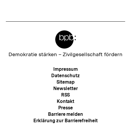
Inhalt
Inhalt
anzeigen
anzei
Meta-
Links
Zur
Demokratie stärken –
Zivilgesellschaft fördern
Startseite
der
Meta-
Impressum
bpb
Navigation
Datenschutz
Sitemap
Newsletter
RSS
Kontakt
Presse
Barriere melden
Erklärung zur Barrierefreiheit