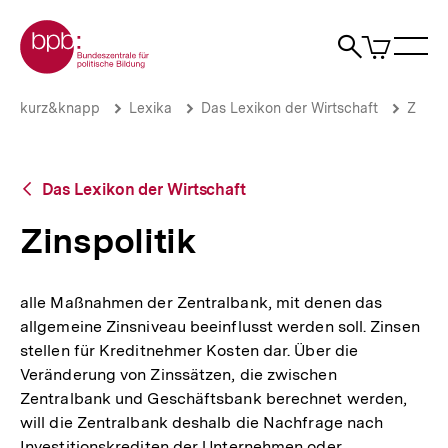
Direkt
Zur Startseite der bpb
zum
0
Artikel
Sho
Seiteninhalt
im
Naviga
Suche
springen
War
öffne
öffnen
öff
Pfadnavigation
Zinspolitik
Brotkrümelnavigation
kurz&knapp
Lexika
Das Lexikon der Wirtschaft
Z
|
bpb.de
Zurück
Das Lexikon der Wirtschaft
zur
Übersicht
Zinspolitik
alle Maßnahmen der Zentralbank, mit denen das
allgemeine Zinsniveau beeinflusst werden soll. Zinsen
stellen für Kreditnehmer Kosten dar. Über die
Veränderung von Zinssätzen, die zwischen
Zentralbank und Geschäftsbank berechnet werden,
will die Zentralbank deshalb die Nachfrage nach
Investitionskrediten der Unternehmen oder