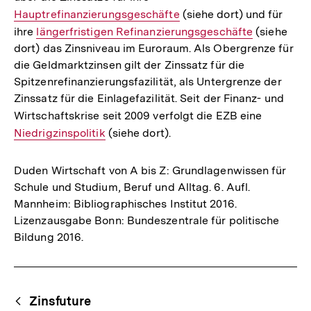
Hauptrefinanzierungsgeschäfte
Link:
(siehe dort) und für
ihre
Interner
längerfristigen Refinanzierungsgeschäfte
(siehe
dort) das Zinsniveau im Euroraum. Als Obergrenze für
Link:
die Geldmarktzinsen gilt der Zinssatz für die
Spitzenrefinanzierungsfazilität, als Untergrenze der
Zinssatz für die Einlagefazilität. Seit der Finanz- und
Wirtschaftskrise seit 2009 verfolgt die EZB eine
Interner
Niedrigzinspolitik
(siehe dort).
Link:
Duden Wirtschaft von A bis Z: Grundlagenwissen für
Schule und Studium, Beruf und Alltag. 6. Aufl.
Mannheim: Bibliographisches Institut 2016.
Lizenzausgabe Bonn: Bundeszentrale für politische
Bildung 2016.
Fussnoten
Begriffsnavigation
Content-
Zinsfuture
Navigation