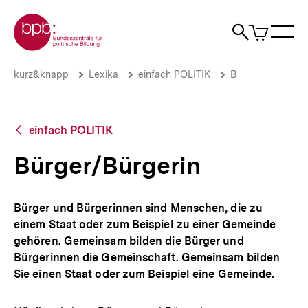
Direkt
Zur Startseite der bpb
zum
0
Artikel
Sho
Seiteninhalt
im
Naviga
Suche
springen
War
öffne
öffnen
öff
Pfadnavigation
Bürger/Bürgerin
Brotkrümelnavigation
kurz&knapp
Lexika
einfach POLITIK
B
|
bpb.de
Zurück
einfach POLITIK
zur
Übersicht
Bürger/Bürgerin
Bürger und Bürgerinnen sind Menschen, die zu
einem Staat oder zum Beispiel zu einer Gemeinde
gehören. Gemeinsam bilden die Bürger und
Bürgerinnen die Gemeinschaft. Gemeinsam bilden
Sie einen Staat oder zum Beispiel eine Gemeinde.