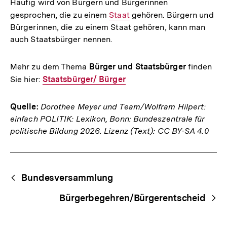
Häufig wird von Bürgern und Bürgerinnen
gesprochen, die zu einem
Interner
Staat
gehören. Bürgern und
Bürgerinnen, die zu einem Staat gehören, kann man
Link:
auch Staatsbürger nennen.
Mehr zu dem Thema
Bürger und Staatsbürger
finden
Sie hier:
Interner
Staatsbürger/ Bürger
Link:
Quelle:
Dorothee Meyer und Team/Wolfram Hilpert:
einfach POLITIK: Lexikon, Bonn: Bundeszentrale für
politische Bildung 2026. Lizenz (Text): CC BY-SA 4.0
Fussnoten
Begriffsnavigation
Content-
Bundesversammlung
Navigation
Bürgerbegehren/Bürgerentscheid