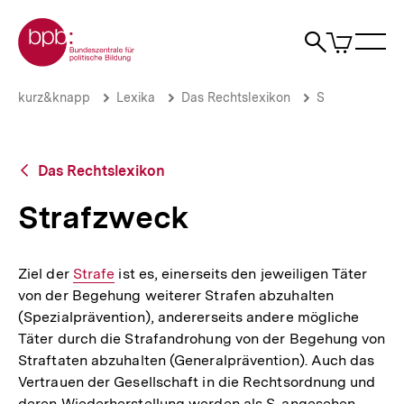
Direkt
Zur Startseite der bpb
zum
0
Artikel
Sho
Seiteninhalt
im
Naviga
Suche
springen
War
öffne
öffnen
öff
Pfadnavigation
Strafzweck
Brotkrümelnavigation
kurz&knapp
Lexika
Das Rechtslexikon
S
|
bpb.de
Zurück
Das Rechtslexikon
zur
Übersicht
Strafzweck
Ziel der
Interner
Strafe
ist es, einerseits den jeweiligen Täter
von der Begehung weiterer Strafen abzuhalten
Link:
(Spezialprävention), andererseits andere mögliche
Täter durch die Strafandrohung von der Begehung von
Straftaten abzuhalten (Generalprävention). Auch das
Vertrauen der Gesellschaft in die Rechtsordnung und
deren Wiederherstellung werden als S. angesehen,