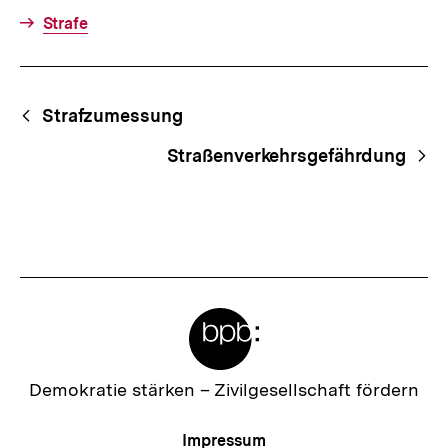
Strafe
Fussnoten
Begriffsnavigation
Content-
Strafzumessung
Navigation
Straßenverkehrsgefährdung
Meta-
Links
Zur
Demokratie stärken –
Zivilgesellschaft fördern
Startseite
der
Meta-
Impressum