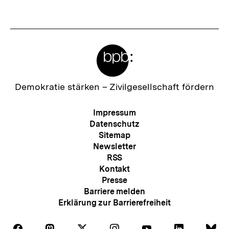
Meta-
Links
Zur
Demokratie stärken –
Zivilgesellschaft fördern
Startseite
der
Meta-
Impressum
bpb
Navigation
Datenschutz
Sitemap
Newsletter
RSS
Kontakt
Presse
Barriere melden
Erklärung zur Barrierefreiheit
Auf
Auf
Auf
Auf
Auf
Auf
Au