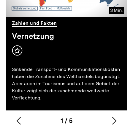
3 Min.
Video
Dauer
Zahlen und Fakten
3
Min.
Vernetzung
Inhalt
merken
Sinkende Transport- und Kommunikationskosten
haben die Zunahme des Welthandels begünstigt.
Aber auch im Tourismus und auf dem Gebiet der
Kultur zeigt sich die zunehmende weltweite
Verflechtung.
1
/
5
Vorherigen
Nächs
Karussellinhalt
von