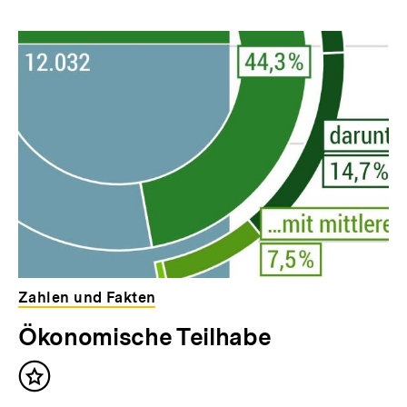
Inhalt
Inhalt
anzeigen
anzei
Zahlen und Fakten
Ökonomische Teilhabe
Inhalt
merken