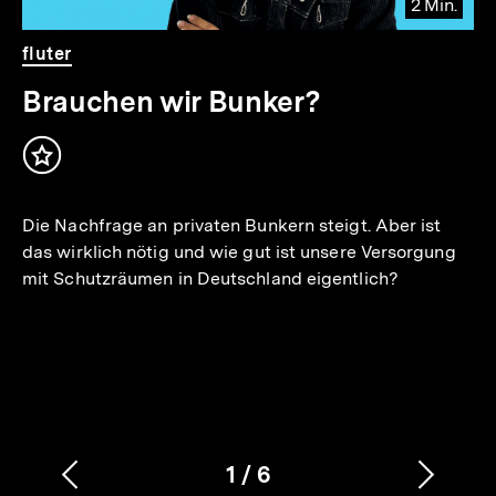
2 Min.
Video
Dauer
fluter
2
Min.
Brauchen wir Bunker?
Inhalt
merken
Die Nachfrage an privaten Bunkern steigt. Aber ist
das wirklich nötig und wie gut ist unsere Versorgung
mit Schutzräumen in Deutschland eigentlich?
1
/
6
Vorherigen
Nächs
Karussellinhalt
von