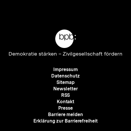
Inhalt
Inhalt
anzeigen
anzei
Meta-
Links
Zur
Demokratie stärken –
Zivilgesellschaft fördern
Startseite
der
Meta-
Impressum
bpb
Navigation
Datenschutz
Sitemap
Newsletter
RSS
Kontakt
Presse
Barriere melden
Erklärung zur Barrierefreiheit