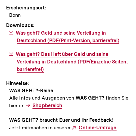
Erscheinungsort:
Bonn
Downloads:
Download-
Was geht? Geld und seine Verteilung in
Link:
Deutschland (PDF/Print-Version, barrierefrei)
Download-
Was geht? Das Heft über Geld und seine
Link:
Verteilung in Deutschland (PDF/Einzelne Seiten,
barrierefrei)
Hinweise:
WAS GEHT?-Reihe
Alle Infos und Ausgaben von
WAS GEHT?
finden Sie
hier im
Interner
Shopbereich
.
Link:
WAS GEHT?
braucht Euer und Ihr Feedback!
Jetzt mitmachen in unserer
Externer
Online-Umfrage
.
Link: