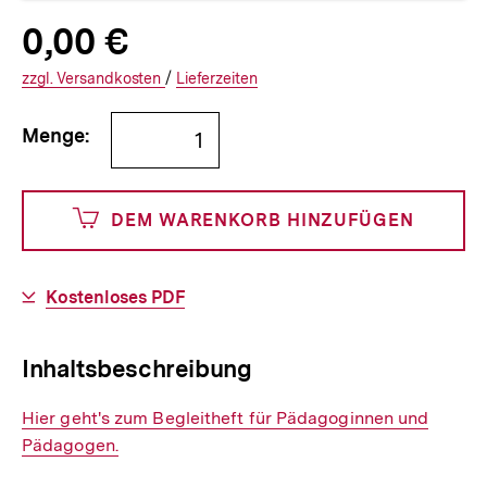
Allgemeine
Produktpreis:
0,00 €
0
zuzüglich
Informationen
€
Versandkosten
Interner
Informationen
zzgl.
zuzüglichen
Versandkosten
/
Interner
Informationen
Lieferzeiten
Link:
zu
Link:
zu
Bestellmenge
und
den
den
Menge:
angeben
0
DEM WARENKORB HINZUFÜGEN
Cents
Download-
Kostenloses PDF
Link:
Inhaltsbeschreibung
Interner
Hier geht's zum Begleitheft für Pädagoginnen und
Link:
Pädagogen.