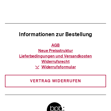
als
Informationen zur Bestellung
Informationen
AGB
zur
Neue Preisstruktur
Bestellung
Lieferbedingungen und Versandkosten
Widerrufsrecht
Download-
Widerrufsformular
Link:
VERTRAG WIDERRUFEN
Meta-