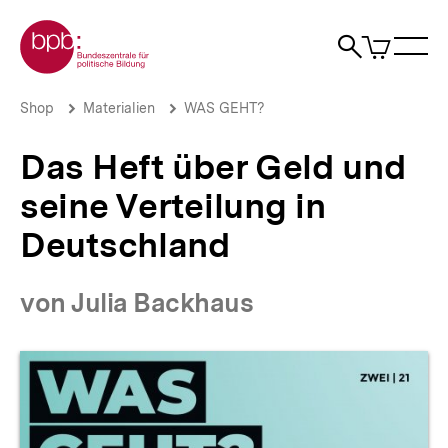
Direkt
Zur Startseite der bpb
zum
0
Artikel
Sho
Seiteninhalt
im
Naviga
Suche
springen
War
öffne
öffnen
öff
Pfadnavigation
Das
Brotkrümelnavigation
Shop
Materialien
WAS GEHT?
Heft
über
Das Heft über Geld und
Geld
und
seine Verteilung in
seine
Verteilung
Deutschland
in
Deutschland
|
von Julia Backhaus
bpb.de
Produktvorschau