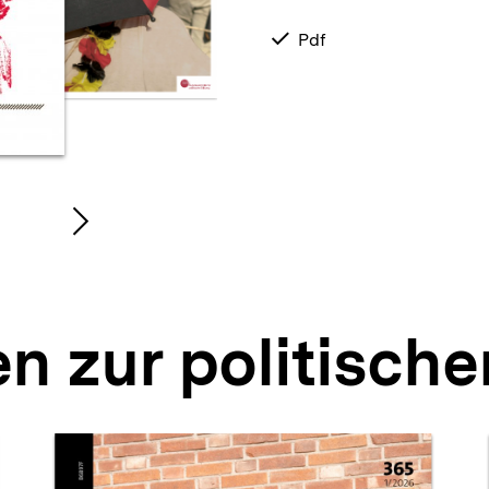
verfügbar
Pdf
als
Nächsten
nhalt
Inhalt
anzeigen
n zur politisch