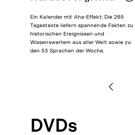
m
Ein Kalender mit Aha-Effekt: Die 265
Tagestexte liefern spannende Fakten zu
historischen Ereignissen und
Wissenswertem aus aller Welt sowie zu
den 53 Sprachen der Woche.
1
/
2
Karussellinhalt
von
Vorheri
Inhalt
anzeige
DVDs