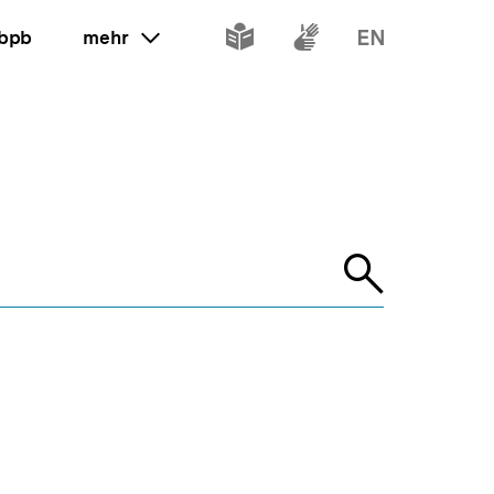
Inhalte
Inhalte
Inhalte
 bpb
mehr
ein oder ausklappen
in
in
in
leichter
Gebärdenspr
Englisch
Sprache
Suche
öffnen