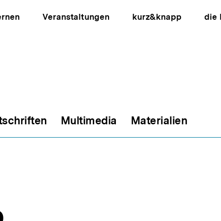
ernen
Veranstaltungen
kurz&knapp
die
tschriften
Multimedia
Materialien
ion
p