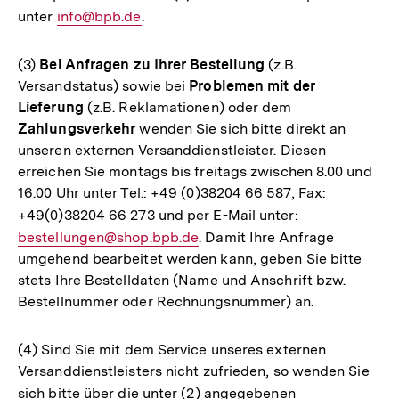
unter
E-
info@bpb.de
.
Mail
Link:
(3)
Bei Anfragen zu Ihrer Bestellung
(z.B.
Versandstatus) sowie bei
Problemen mit der
Lieferung
(z.B. Reklamationen) oder dem
Zahlungsverkehr
wenden Sie sich bitte direkt an
unseren externen Versanddienstleister. Diesen
erreichen Sie montags bis freitags zwischen 8.00 und
16.00 Uhr unter Tel.: +49 (0)38204 66 587, Fax:
+49(0)38204 66 273 und per E-Mail unter:
E-
bestellungen@shop.bpb.de
. Damit Ihre Anfrage
Mail
umgehend bearbeitet werden kann, geben Sie bitte
Link:
stets Ihre Bestelldaten (Name und Anschrift bzw.
Bestellnummer oder Rechnungsnummer) an.
(4) Sind Sie mit dem Service unseres externen
Versanddienstleisters nicht zufrieden, so wenden Sie
sich bitte über die unter (2) angegebenen
Interner