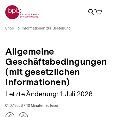
Direkt
Zur Startseite der bpb
zum
0
Artikel
Sho
Seiteninhalt
im
Naviga
Suche
springen
War
öffne
öffnen
öff
Pfadnavigation
Allgemeine
Brotkrümelnavigation
Shop
Informationen zur Bestellung
Geschäftsbedingungen
(mit
gesetzlichen
Informationen)
Allgemeine
|
bpb.de
Geschäftsbedingungen
(mit gesetzlichen
Informationen)
Letzte Änderung: 1. Juli 2026
01.07.2026
/ 10 Minuten zu lesen