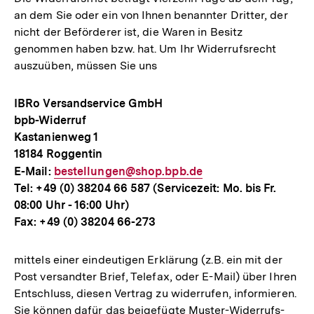
an dem Sie oder ein von Ihnen benannter Dritter, der
nicht der Beförderer ist, die Waren in Besitz
genommen haben bzw. hat. Um Ihr Widerrufsrecht
auszuüben, müs­sen Sie uns
IBRo Versandservice GmbH
bpb-Widerruf
Kastanienweg 1
18184 Roggentin
E-Mail:
E-
bestellungen@shop.bpb.de
Tel: +49 (0) 38204 66 587 (Servicezeit: Mo. bis Fr.
Mail
08:00 Uhr - 16:00 Uhr)
Link:
Fax: +49 (0) 38204 66-273
mittels einer eindeutigen Erklärung (z.B. ein mit der
Post versandter Brief, Telefax, oder E-Mail) über Ihren
Entschluss, diesen Vertrag zu widerrufen, informieren.
Sie können dafür das beigefügte Muster-Widerrufs­