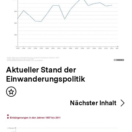
V
Aktueller Stand der
o
Einwanderungspolitik
r
Inhalt
h
merken
Nächster Inhalt
e
r
i