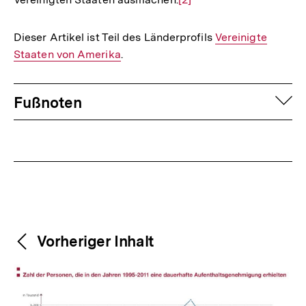
Auflösung
der
Dieser Artikel ist Teil des Länderprofils
Interner
Vereinigte
Fußnote
Staaten von Amerika
.
Link:
Fussnoten
auf
Fußnoten
Weitere
Content-
Vorheriger Inhalt
Navigation
Inhalte