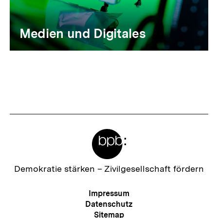
Medien und Digitales
Meta-
Links
Zur
Demokratie stärken –
Zivilgesellschaft fördern
Startseite
der
Meta-
Impressum
bpb
Navigation
Datenschutz
Sitemap