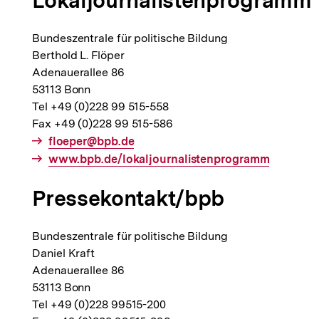
Lokaljournalistenprogramm
Bundeszentrale für politische Bildung
Berthold L. Flöper
Adenauerallee 86
53113 Bonn
Tel +49 (0)228 99 515-558
Fax +49 (0)228 99 515-586
E-
floeper@bpb.de
Mail
Interner
www.bpb.de/lokaljournalistenprogramm
Link:
Link:
Pressekontakt/bpb
Bundeszentrale für politische Bildung
Daniel Kraft
Adenauerallee 86
53113 Bonn
Tel +49 (0)228 99515-200