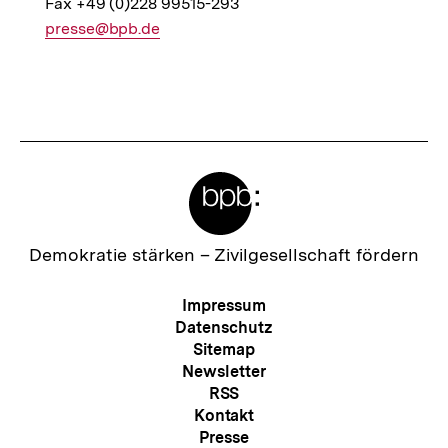
Fax +49 (0)228 99515-293
E-
presse@bpb.de
Mail
Fussnoten
Link:
Meta-
Links
Zur
Demokratie stärken –
Zivilgesellschaft fördern
Startseite
der
Meta-
Impressum
bpb
Navigation
Datenschutz
Sitemap
Newsletter
RSS
Kontakt
Presse