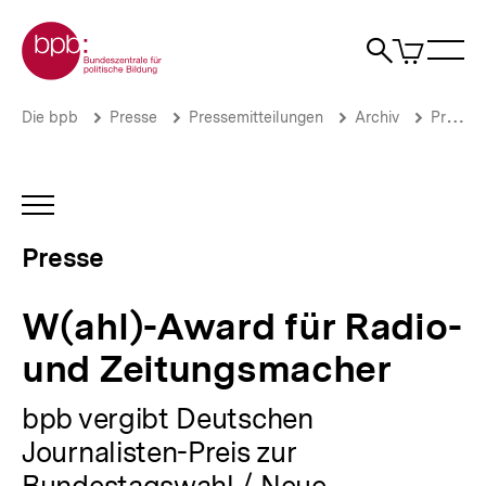
Direkt
Zur Startseite der bpb
zum
0
Artikel
Sho
Seiteninhalt
im
Naviga
Suche
springen
War
öffne
öffnen
öff
Pfadnavigation
W(ahl)-
Brotkrümelnavigation
Die bpb
Presse
Pressemitteilungen
Archiv
Pressemitteilungen 2010
Award
für
Radio-
und
INHALTSNAVIGATION
Zeitungsmacher
ÖFFNEN
|
Presse
Presse
|
bpb.de
W(ahl)-Award für Radio-
und Zeitungsmacher
bpb vergibt Deutschen
Journalisten-Preis zur
Bundestagswahl / Neue