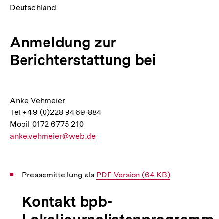
Deutschland.
Anmeldung zur
Berichterstattung bei
Anke Vehmeier
Tel +49 (0)228 9469-884
Mobil 0172 6775 210
E-
anke.vehmeier@web.de
Mail
Link:
Pressemitteilung als
Interner
PDF-Version (64 KB)
Link:
Kontakt bpb-