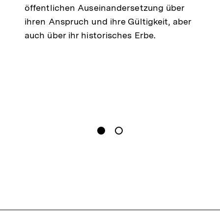
öffentlichen Auseinandersetzung über
ihren Anspruch und ihre Gültigkeit, aber
auch über ihr historisches Erbe.
gen
Springe zum Inhalt
1
(
Aktueller Inhalt
)
Springe zum Inhalt
2
n