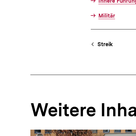
Innere Führun
Militär
Fussnoten
Content-
Begri
Streik
Navigation
Weitere Inha
Inhaltskarousell
Inhaltskarussell