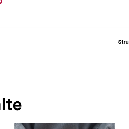
g
ffsnavigation
Stru
lte