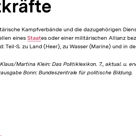
tkräfte
litärische Kampfverbände und die dazugehörigen Dien
ellen eines
Interner
Staat
es oder einer militärischen Allianz be
: Teil-S. zu Land (Heer), zu Wasser (Marine) und in der
Link:
laus/Martina Klein: Das Politiklexikon. 7., aktual. u. er
zausgabe Bonn: Bundeszentrale für politische Bildung.