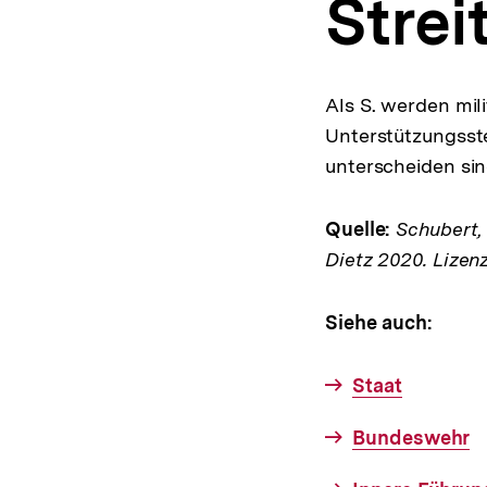
Strei
a
t
i
o
n
Als S. werden mi
Unterstützungsst
unterscheiden sind
Quelle:
Schubert, K
Dietz 2020. Lizen
Siehe auch:
Staat
Bundeswehr