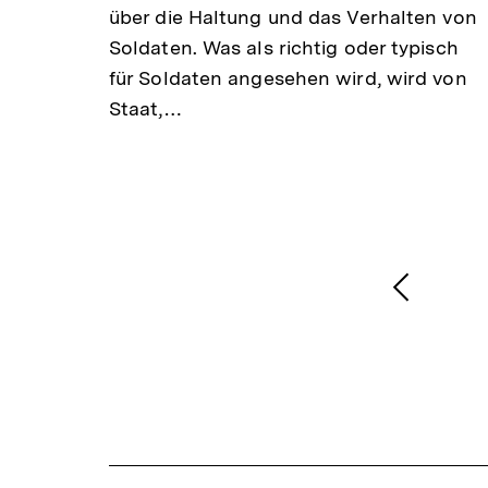
über die Haltung und das Verhalten von
Soldaten. Was als richtig oder typisch
für Soldaten angesehen wird, wird von
Staat,…
ren,
1
/
2
Karussellinhalt
von
Vorheri
Inhalt
anzeige