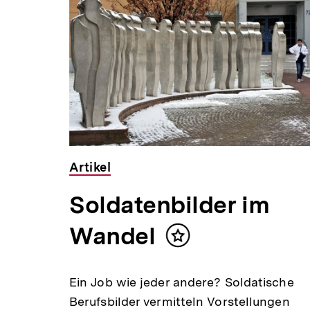
für
überspringen
weitere
Inhalte
Audio
Dauer
Min.
33
Artikel
Min.
Soldatenbilder im
Wandel
Inhalt
merken
Ein Job wie jeder andere? Soldatische
Berufsbilder vermitteln Vorstellungen