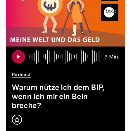
Audi
Daue
9 Min.
9
Min.
Podcast
Warum nütze ich dem BIP,
wenn ich mir ein Bein
breche?
Inhalt
merken