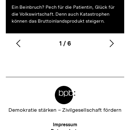
Ein Beinbruch? Pech für die Patientin, Glück für
die Volkswirtschaft. Denn auch Katastrophen
können das Bruttoinlandsprodukt steigern.
1
/
6
Vorherigen
Nächs
Karussellinhalt
von
Inhalt
Inhalt
anzeigen
anzei
Meta-
Links
Zur
Demokratie stärken –
Zivilgesellschaft fördern
Startseite
der
Meta-
Impressum
bpb