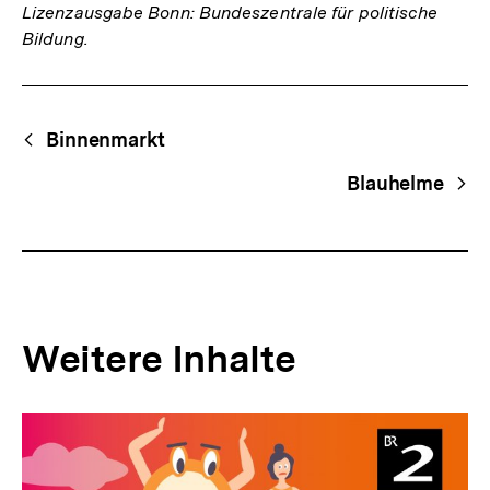
Lizenzausgabe Bonn: Bundeszentrale für politische
Bildung.
Fussnoten
Begriffsnavigation
Content-
Binnenmarkt
Navigation
Blauhelme
Weitere Inhalte
Inhaltskarousell
Inhaltskarussell
für
überspringen
weitere
Inhalte