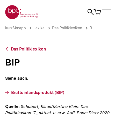
Direkt
Zur Startseite der bpb
zum
0
Artikel
Sho
Seiteninhalt
im
Naviga
Suche
springen
War
öffne
öffnen
öff
Pfadnavigation
BIP
Brotkrümelnavigation
kurz&knapp
Lexika
Das Politiklexikon
B
|
bpb.de
Zurück
Das Politiklexikon
zur
Übersicht
BIP
Siehe auch:
Bruttoinlandsprodukt (BIP)
Quelle:
Schubert, Klaus/Martina Klein: Das
Politiklexikon. 7., aktual. u. erw. Aufl. Bonn: Dietz 2020.