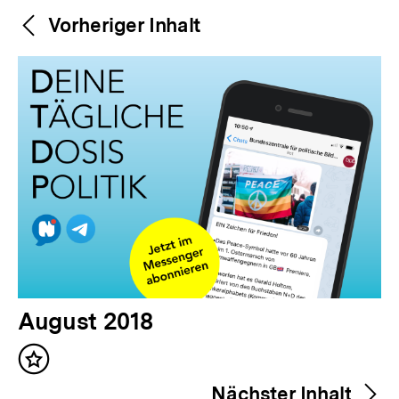
Weitere
Content-
Vorheriger Inhalt
Navigation
Inhalte
V
August 2018
o
Inhalt
r
merken
Nächster Inhalt