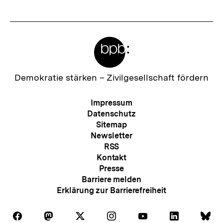
s
t
e
Meta-
r
Links
I
n
Zur
Demokratie stärken –
Zivilgesellschaft fördern
Startseite
h
der
Meta-
Impressum
a
bpb
Navigation
Datenschutz
l
Sitemap
Newsletter
t
RSS
:
Kontakt
Presse
Barriere melden
Erklärung zur Barrierefreiheit
Auf
Auf
Auf
Auf
Auf
Auf
Au
Folgen
Folgen
Folgen
Folgen
Folgen
Folgen
Fol