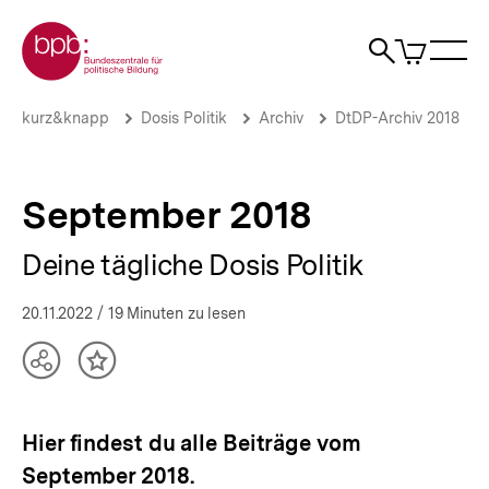
Direkt
Zur Startseite der bpb
zum
0
Artikel
Sho
Seiteninhalt
im
Naviga
Suche
springen
War
öffne
öffnen
öff
Pfadnavigation
September
Brotkrümelnavigation
kurz&knapp
Dosis Politik
Archiv
DtDP-Archiv 2018
2018
|
Deine
tägliche
September 2018
Dosis
Politik
Deine tägliche Dosis Politik
|
bpb.de
20.11.2022
/ 19 Minuten zu lesen
Teilen
Inhalt
Optionen
merken
anzeigen
Hier findest du alle Beiträge vom
September 2018.