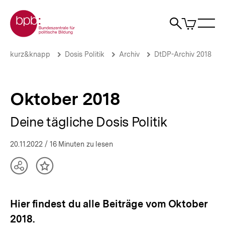
Direkt
Zur Startseite der bpb
zum
0
Artikel
Sho
Seiteninhalt
im
Naviga
Suche
springen
War
öffne
öffnen
öff
Pfadnavigation
Oktober
Brotkrümelnavigation
kurz&knapp
Dosis Politik
Archiv
DtDP-Archiv 2018
2018
|
Deine
tägliche
Oktober 2018
Dosis
Politik
Deine tägliche Dosis Politik
|
bpb.de
20.11.2022
/ 16 Minuten zu lesen
Teilen
Inhalt
Optionen
merken
anzeigen
Hier findest du alle Beiträge vom Oktober
2018.