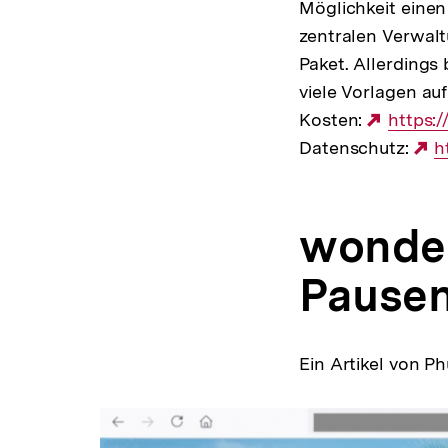
Möglichkeit einen
zentralen Verwal
Paket. Allerdings
viele Vorlagen au
Kosten:
Extern
https:
Datenschutz:
Link:
E
h
L
wonder
Pausen
Ein Artikel von 