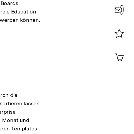
 Boards,
freie Education
bewerben können.
Konta
0
Merklist
ansehen
0
Artik
im
Shop-
Warenko
ansehen
rch die
ortieren lassen.
erprise
ro Monat und
eren Templates