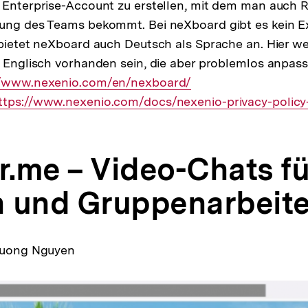
 Enterprise-Account zu erstellen, mit dem man auch 
tung des Teams bekommt. Bei neXboard gibt es kein E
 bietet neXboard auch Deutsch als Sprache an. Hier we
f Englisch vorhanden sein, die aber problemlos anpass
er
//www.nexenio.com/en/nexboard/
xterner
ttps://www.nexenio.com/docs/nexenio-privacy-policy
ink:
.me – Video-Chats fü
 und Gruppenarbeit
Phuong Nguyen