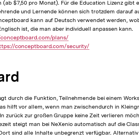
 (ab $7,50 pro Monat). Für die Education Lizenz gibt e
Lehrende und Lernende können sich trotzdem darauf au
onceptboard kann auf Deutsch verwendet werden, wobe
nglisch ist, die man aber individuell anpassen kann.
er
//conceptboard.com/plans/
xterner
ttps://conceptboard.com/security/
ink:
ard
gt durch die Funktion, Teilnehmende bei einem Work
as hilft vor allem, wenn man zwischendurch in Klein
 zurück zur großen Gruppe keine Zeit verlieren möch
zeit steigt man bei NeXenio automatisch auf die Clas
ort sind alle Inhalte unbegrenzt verfügbar. Alternativ