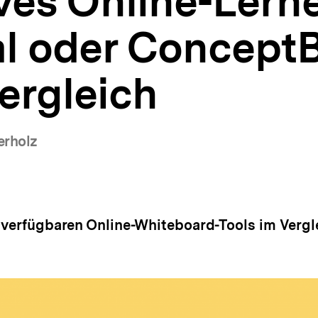
es Online-Lernen
al oder Concept
ergleich
erholz
r verfügbaren Online-Whiteboard-Tools im Vergl