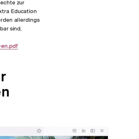
Rechte zur
xtra Education
rden allerdings
bar sind.
-en.pdf
r
en