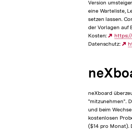
Version umsteigen
eine Warteliste, 
setzen lassen. C
der Vorlagen auf E
Kosten:
Extern
https:
Datenschutz:
Link:
E
h
L
neXbo
neXboard überzeu
"mitzunehmen". D
und beim Wechseln
kostenlosen Probe
($14 pro Monat). D