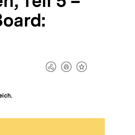
, Teil 5 –
Board:
Artikel
Teilen
Inhalt
drucken
Optionen
merken
anzeigen
eich.