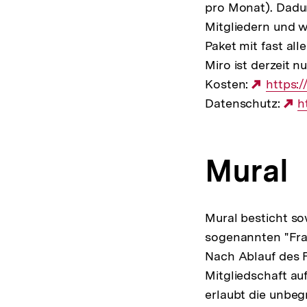
pro Monat). Dadu
Mitgliedern und w
Paket mit fast al
Miro ist derzeit n
Kosten:
Extern
https:/
Datenschutz:
Link:
E
h
L
Mural
Mural besticht so
sogenannten "Fra
Nach Ablauf des Fr
Mitgliedschaft au
erlaubt die unbe