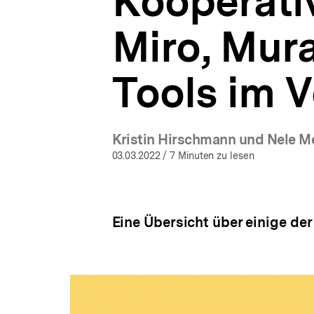
Kooperativ
oder
a
ConceptBoard:
t
Tools
Miro, Mur
i
im
o
Vergleich
n
|
Tools im V
Hybride
Veranstaltungen
|
bpb.de
Kristin Hirschmann und Nele M
03.03.2022
/ 7 Minuten zu lesen
Eine Übersicht über einige de