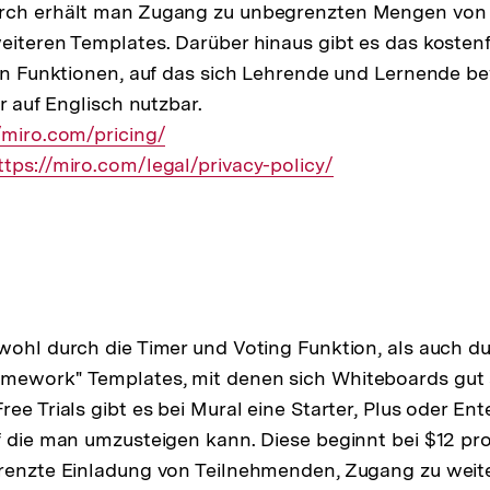
rch erhält man Zugang zu unbegrenzten Mengen von
eiteren Templates. Darüber hinaus gibt es das kosten
len Funktionen, auf das sich Lehrende und Lernende 
ur auf Englisch nutzbar.
er
/miro.com/pricing/
xterner
ttps://miro.com/legal/privacy-policy/
ink:
wohl durch die Timer und Voting Funktion, als auch du
mework" Templates, mit denen sich Whiteboards gut s
ee Trials gibt es bei Mural eine Starter, Plus oder Ent
f die man umzusteigen kann. Diese beginnt bei $12 p
grenzte Einladung von Teilnehmenden, Zugang zu weit