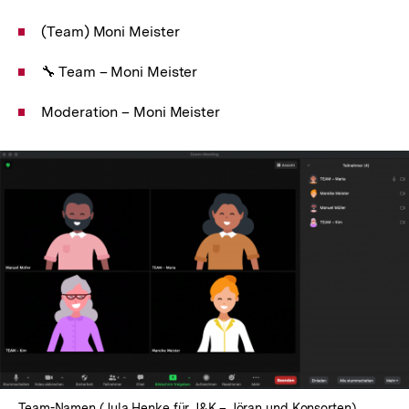
(Team) Moni Meister
🔧 Team – Moni Meister
Moderation – Moni Meister
Team-Namen (Jula Henke für J&K – Jöran und Konsorten)