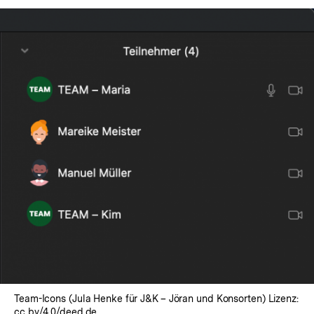
In
Lightbox
öffnen
Team-Icons (Jula Henke für J&K – Jöran und Konsorten) Lizenz:
cc by/4.0/deed.de