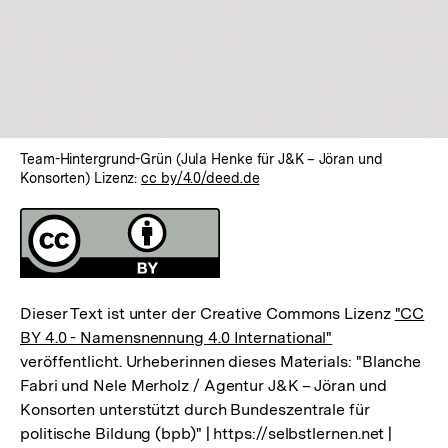
Team-Hintergrund-Grün (Jula Henke für J&K – Jöran und
Konsorten) Lizenz:
cc by/4.0/deed.de
Fussnoten
Lizenz
Dieser Text ist unter der Creative Commons Lizenz
"CC
BY 4.0 - Namensnennung 4.0 International"
veröffentlicht. Urheberinnen dieses Materials: "Blanche
Fabri und Nele Merholz / Agentur J&K – Jöran und
Konsorten unterstützt durch Bundeszentrale für
politische Bildung (bpb)" | https://selbstlernen.net |