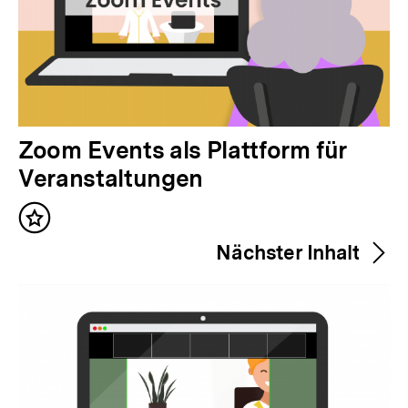
V
Zoom Events als Plattform für
o
Veranstaltungen
r
Inhalt
h
merken
Nächster Inhalt
e
r
i
g
e
r