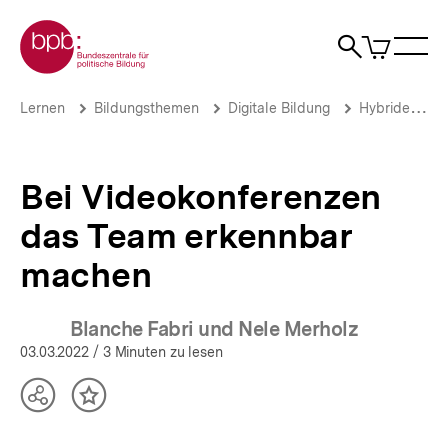
Direkt
Zur Startseite der bpb
zum
0
Artikel
Sho
Seiteninhalt
im
Naviga
Suche
springen
War
öffne
öffnen
öff
Pfadnavigation
Bei
Brotkrümelnavigation
Lernen
Bildungsthemen
Digitale Bildung
Hybride Veranstaltungen
Videokonferenzen
das
Team
erkennbar
Bei Videokonferenzen
machen
|
das Team erkennbar
Hybride
Veranstaltungen
machen
|
bpb.de
Blanche Fabri und Nele Merholz
03.03.2022
/ 3 Minuten zu lesen
Teilen
Inhalt
Optionen
merken
anzeigen