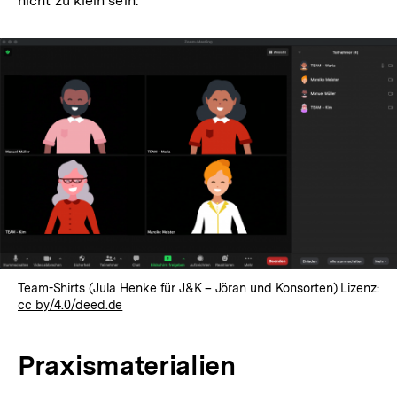
nicht zu klein sein.
Team-Shirts (Jula Henke für J&K – Jöran und Konsorten) Lizenz:
cc by/4.0/deed.de
Praxismaterialien