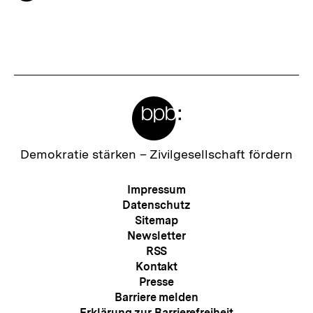
s
merken
t
e
r
I
Meta-
n
Links
h
a
Zur
Demokratie stärken –
Zivilgesellschaft fördern
Startseite
l
der
Meta-
Impressum
t
bpb
Navigation
Datenschutz
:
Sitemap
Newsletter
RSS
Kontakt
Presse
Barriere melden
Erklärung zur Barrierefreiheit