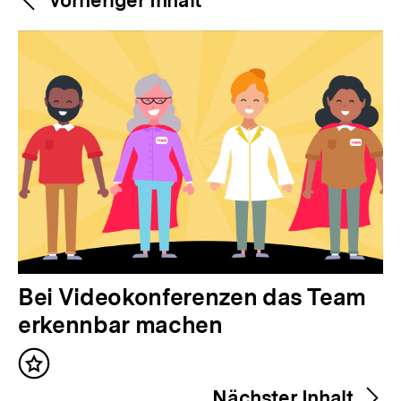
Weitere
Navigation
Inhalte
V
Bei Videokonferenzen das Team
o
erkennbar machen
r
Inhalt
h
merken
Nächster Inhalt