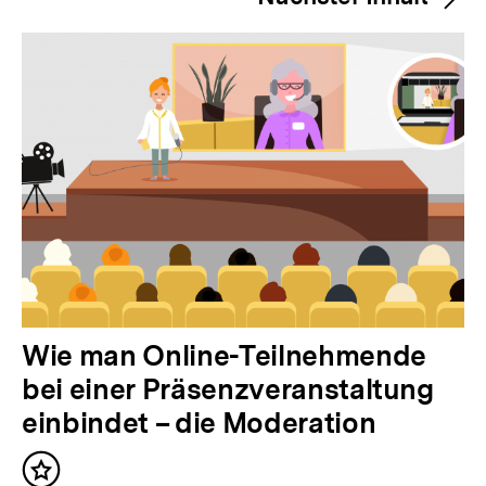
e
r
i
g
e
r
I
n
h
a
l
N
Wie man Online-Teilnehmende
t
ä
bei einer Präsenzveranstaltung
:
c
einbindet – die Moderation
h
Inhalt