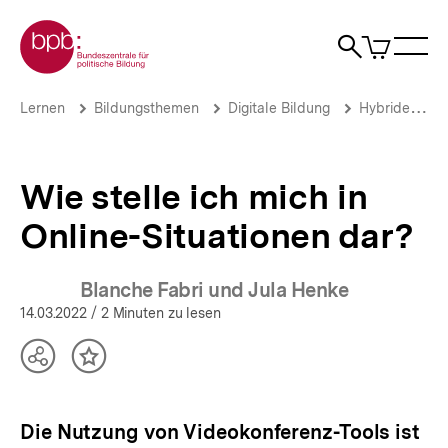
Direkt
Zur Startseite der bpb
zum
0
Artikel
Sho
Seiteninhalt
im
Naviga
Suche
springen
War
öffne
öffnen
öff
Pfadnavigation
Wie
Brotkrümelnavigation
Lernen
Bildungsthemen
Digitale Bildung
Hybride Veranstaltungen
stelle
ich
mich
in
Wie stelle ich mich in
Online-
Situationen
Online-Situationen dar?
dar?
|
Hybride
Blanche Fabri und Jula Henke
Veranstaltungen
14.03.2022
/ 2 Minuten zu lesen
|
bpb.de
Teilen
Inhalt
Optionen
merken
anzeigen
Die Nutzung von Videokonferenz-Tools ist