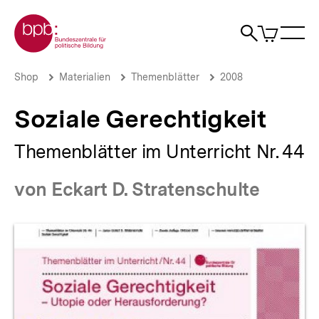
Direkt
Zur Startseite der bpb
zum
0
Artikel
Sho
Seiteninhalt
im
Naviga
Suche
springen
War
öffne
öffnen
öff
Pfadnavigation
Soziale
Brotkrümelnavigation
Shop
Materialien
Themenblätter
2008
Gerechtigkeit
|
Soziale Gerechtigkeit
bpb.de
Themenblätter im Unterricht Nr. 44
von Eckart D. Stratenschulte
Produktvorschau