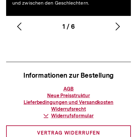
und zwischen den Geschlechtern.
1
/
6
Vorherigen
Nächs
Karussellinhalt
von
Inhalt
Inhalt
anzeigen
anzei
Informationen zur Bestellung
Informationen
AGB
zur
Neue Preisstruktur
Bestellung
Lieferbedingungen und Versandkosten
Widerrufsrecht
Download-
Widerrufsformular
Link:
VERTRAG WIDERRUFEN