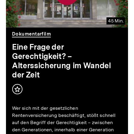
45 Min.
Video
Dauer
Dokumentarfilm
45
Min.
Eine Frage der
Gerechtigkeit? –
Alterssicherung im Wandel
der Zeit
Inhalt
merken
Wer sich mit der gesetzlichen
Rentenversicherung beschäftigt, stößt schnell
auf den Begriff der Gerechtigkeit – zwischen
den Generationen, innerhalb einer Generation