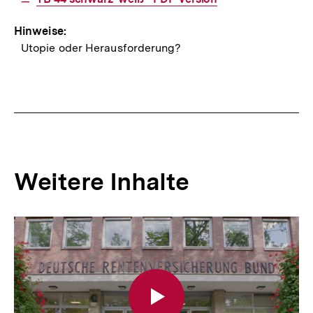
Link:
Hinweise:
Utopie oder Herausforderung?
Weitere Inhalte
Inhaltskarousell
Inhaltskarussell
für
überspringen
weitere
Inhalte