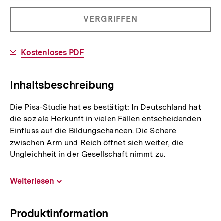
Allgemeine
PRODUKT
VERGRIFFEN
Informationen
NICHT
BESTELLBAR
Download-
Kostenloses PDF
Link:
Inhaltsbeschreibung
Die Pisa-Studie hat es bestätigt: In Deutschland hat
die soziale Herkunft in vielen Fällen entscheidenden
Einfluss auf die Bildungschancen. Die Schere
zwischen Arm und Reich öffnet sich weiter, die
Ungleichheit in der Gesellschaft nimmt zu.
Weiterlesen
Inhalt
aufklappen
Produktinformation