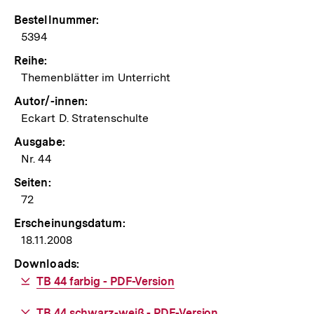
Bestellnummer:
5394
Reihe:
Themenblätter im Unterricht
Autor/-innen:
Eckart D. Stratenschulte
Ausgabe:
Nr. 44
Seiten:
72
Erscheinungsdatum:
18.11.2008
Downloads:
Download-
TB 44 farbig - PDF-Version
Link:
Download-
TB 44 schwarz-weiß - PDF-Version