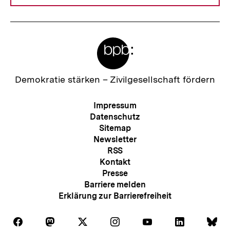
Meta-
Links
Zur
Demokratie stärken –
Zivilgesellschaft fördern
Startseite
der
Meta-
Impressum
bpb
Navigation
Datenschutz
Sitemap
Newsletter
RSS
Kontakt
Presse
Barriere melden
Erklärung zur Barrierefreiheit
Auf
Auf
Auf
Auf
Auf
Auf
Au
Folgen
Folgen
Folgen
Folgen
Folgen
Folgen
Fol