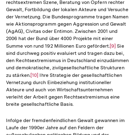
rechtsextremen Szene, Beratung von Opfern rechter
Gewalt, Fortbildung der lokalen Akteure und Versuche
der Vernetzung. Die Bundesprogramme tragen Namen
wie Aktionsprogramm gegen Aggression und Gewalt
(AgAG), Civitas oder Entimon. Zwischen 2001 und
2006 hat der Bund über 4000 Projekte mit einer
Summe von rund 192 Millionen Euro gefördert.
Zur
[9]
Sie
sind durchweg positiv evaluiert und tragen dazu bei,
Auflösung
den Rechtsextremismus in Deutschland einzudämmen
der
und demokratische, zivilgesellschaftliche Strukturen
Fußnote
zu stärken.
Zur
[10]
Ihre Strategie der gesellschaftlichen
Vernetzung durch Einbeziehung institutioneller
Auflösung
Akteure und auch von Wirtschaftsunternehmen
der
verleiht der Arbeit gegen Rechtsextremismus eine
Fußnote
breite gesellschaftliche Basis.
Infolge der fremdenfeindlichen Gewalt gewannen im
Laufe der 1990er Jahre auf den Feldern der
außerschulischen politischen Bildung und der