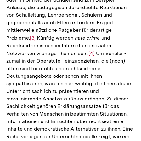
Anlässe, die pädagogisch durchdachte Reaktionen
von Schulleitung, Lehrpersonal, Schülern und
gegebenenfalls auch Eltern erfordern. Es gibt
mittlerweile nützliche Ratgeber für derartige
Probleme.
Zur
[3]
Künftig werden
hate crime
und
Rechtsextremismus im Internet und sozialen
Auflösung
Netzwerken wichtige Themen sein.
Zur
[4]
Um Schüler -
der
zumal in der Oberstufe - einzubeziehen, die (noch)
Auflösung
Fußnote
offen sind für rechte und rechtsextreme
der
Deutungsangebote oder schon mit ihnen
Fußnote
sympathisieren, wäre es hier wichtig, die Thematik im
Unterricht sachlich zu präsentieren und
moralisierende Ansätze zurückzudrängen. Zu dieser
Sachlichkeit gehören Erklärungsansätze für das
Verhalten von Menschen in bestimmten Situationen,
Informationen und Einsichten über rechtsextreme
Inhalte und demokratische Alternativen zu ihnen. Eine
Reihe vorliegender Unterrichtsmodelle zeigt, wie ein