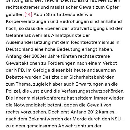
Stiftung sind seit 1990 in Deutschland 182 Menschen
rechtsextremer und rassistischer Gewalt zum Opfer
gefallen.
Zur
[14]
Auch Straftatbestände wie
Körperverletzungen und Bedrohungen sind anhaltend
Auflösung
hoch, so dass die Ebenen der Strafverfolgung und der
der
Gefahrenabwehr als Ansatzpunkte der
Fußnote
Auseinandersetzung mit dem Rechtsextremismus in
Deutschland eine hohe Bedeutung erlangt haben.
Anfang der 2000er Jahre führten rechtsextreme
Gewaltaktionen zu Forderungen nach einem Verbot
der NPD. Im Gefolge dieser bis heute andauernden
Debatte wurden Defizite der Sicherheitsbehörden
zum Thema, zugleich aber auch Erwartungen an die
Polizei, die Justiz und die Verfassungsschutzbehörden.
Die Innenministerkonferenz hat seitdem immer wieder
die Notwendigkeit betont, gegen die Gewalt von
rechts vorzugehen. Doch erst Anfang 2012 kam es -
nach dem Bekanntwerden der Morde durch den NSU -
zu einem gemeinsamen Abwehrzentrum der