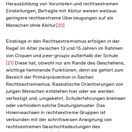
Herausbildung von Vorurteilen und rechtsextremen
der
Einstellungen, Befragte mit Abitur weisen weitaus
Fußnote
geringere rechtsextreme Überzeugungen auf als
Menschen ohne Abitur.
Zur
[20]
Auflösung
der
Einstiege in den Rechtsextremismus erfolgen in der
Fußnote
Regel im Alter zwischen 13 und 15 Jahren im Rahmen
von Cliquen und
peer-groups
außerhalb der Schule.
Zur
[21]
Diese hat, obwohl nur am Rande des Geschehens,
Auflö
wichtige hemmende Funktionen, denn sie gehört zum
der
Bereich der Primärprävention in Sachen
Fußno
Rechtsextremismus. Rassistische Orientierungen von
jungen Menschen entstehen hier oder sie werden
verfestigt und, umgekehrt, Schulerfahrungen bremsen
oder verhindern solche Deutungsmuster. Das
Hineinwachsen in rechtsextreme Gruppen ist
verbunden mit der schrittweisen Aneignung von
rechtsextremen Geschichtsdeutungen des