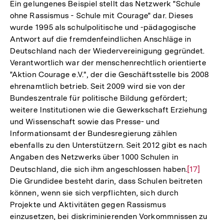
der
Ein gelungenes Beispiel stellt das Netzwerk "Schule
Fußnote
ohne Rassismus - Schule mit Courage" dar. Dieses
wurde 1995 als schulpolitische und -pädagogische
Antwort auf die fremdenfeindlichen Anschläge in
Deutschland nach der Wiedervereinigung gegründet.
Verantwortlich war der menschenrechtlich orientierte
"Aktion Courage e.V.", der die Geschäftsstelle bis 2008
ehrenamtlich betrieb. Seit 2009 wird sie von der
Bundeszentrale für politische Bildung gefördert;
weitere Institutionen wie die Gewerkschaft Erziehung
und Wissenschaft sowie das Presse- und
Informationsamt der Bundesregierung zählen
ebenfalls zu den Unterstützern. Seit 2012 gibt es nach
Angaben des Netzwerks über 1000 Schulen in
Deutschland, die sich ihm angeschlossen haben.
Zur
[17]
Die Grundidee besteht darin, dass Schulen beitreten
Auflösu
können, wenn sie sich verpflichten, sich durch
der
Projekte und Aktivitäten gegen Rassismus
Fußnote
einzusetzen, bei diskriminierenden Vorkommnissen zu