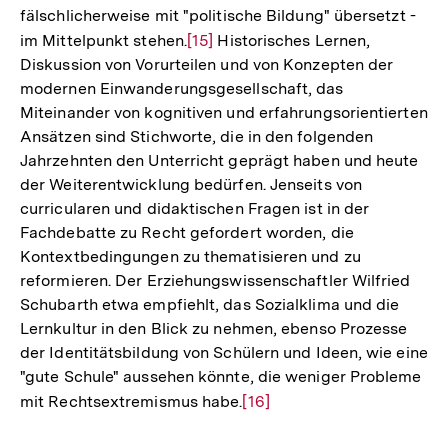
fälschlicherweise mit "politische Bildung" übersetzt -
im Mittelpunkt stehen.
Zur
[15]
Historisches Lernen,
Diskussion von Vorurteilen und von Konzepten der
Auflösung
modernen Einwanderungsgesellschaft, das
der
Miteinander von kognitiven und erfahrungsorientierten
Fußnote
Ansätzen sind Stichworte, die in den folgenden
Jahrzehnten den Unterricht geprägt haben und heute
der Weiterentwicklung bedürfen. Jenseits von
curricularen und didaktischen Fragen ist in der
Fachdebatte zu Recht gefordert worden, die
Kontextbedingungen zu thematisieren und zu
reformieren. Der Erziehungswissenschaftler Wilfried
Schubarth etwa empfiehlt, das Sozialklima und die
Lernkultur in den Blick zu nehmen, ebenso Prozesse
der Identitätsbildung von Schülern und Ideen, wie eine
"gute Schule" aussehen könnte, die weniger Probleme
mit Rechtsextremismus habe.
Zur
[16]
Auflösung