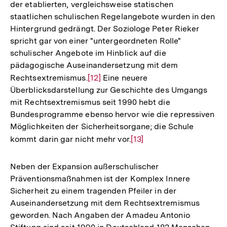
der etablierten, vergleichsweise statischen
staatlichen schulischen Regelangebote wurden in den
Hintergrund gedrängt. Der Soziologe Peter Rieker
spricht gar von einer "untergeordneten Rolle"
schulischer Angebote im Hinblick auf die
pädagogische Auseinandersetzung mit dem
Rechtsextremismus.
Zur
[12]
Eine neuere
Überblicksdarstellung zur Geschichte des Umgangs
Auflösung
mit Rechtsextremismus seit 1990 hebt die
der
Bundesprogramme ebenso hervor wie die repressiven
Fußnote
Möglichkeiten der Sicherheitsorgane; die Schule
kommt darin gar nicht mehr vor.
Zur
[13]
Auflösung
der
Neben der Expansion außerschulischer
Fußnote
Präventionsmaßnahmen ist der Komplex Innere
Sicherheit zu einem tragenden Pfeiler in der
Auseinandersetzung mit dem Rechtsextremismus
geworden. Nach Angaben der Amadeu Antonio