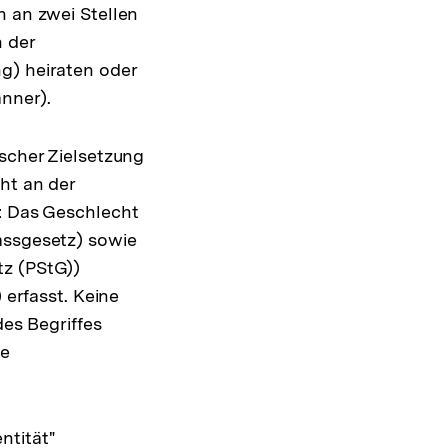
h an zwei Stellen
 der
g) heiraten oder
änner).
ischer Zielsetzung
ht an der
t: Das Geschlecht
assgesetz) sowie
tz (PStG))
 erfasst. Keine
des Begriffes
ie
ntität"