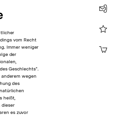
e
Konta
0
tlicher
Merklist
rdings vom Recht
ansehen
0
Artik
ung. Immer weniger
im
olge der
Shop-
ionalen,
Warenko
ansehen
des Geschlechts".
ter anderem wegen
chung des
natürlichen
 heißt,
 dieser
aren es zuvor