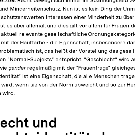
etztes Recht bewegt sich immer im Spannungsfeld z
und Minderheitenschutz. Nun ist es kein Ding der Unmö
schützenswerten Interessen einer Minderheit zu über
t es aber allemal, und dies gilt vor allem für Fragen 
e aktuell relevante gesellschaftliche Ordnungskategor
r mit der Hautfarbe - die Eigenschaft, insbesondere da
problematisch ist, das heißt der Vorstellung des gesell
ten "Normal-Subjekts" entspricht. "Geschlecht" wird a
wie
gender
regelmäßig mit der "Frauenfrage" gleichge
entität" ist eine Eigenschaft, die alle Menschen trage
 wird, wenn sie von der Norm abweicht und so zur He
 wird.
echt und