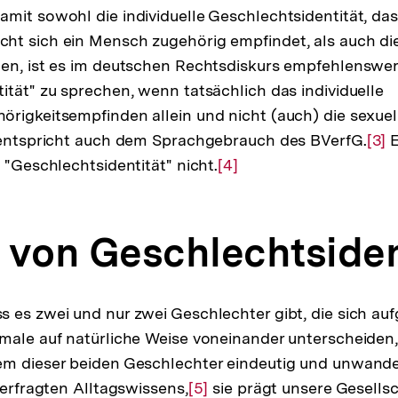
mit sowohl die individuelle Geschlechtsidentität, das 
Auflösung
t sich ein Mensch zugehörig empfindet, als auch die
der
nen, ist es im deutschen Rechtsdiskurs empfehlenswer
Fußnote
ität" zu sprechen, wenn tatsächlich das individuelle
rigkeitsempfinden allein und nicht (auch) die sexuel
s entspricht auch dem Sprachgebrauch des BVerfG.
Zur
[3]
E
 "Geschlechtsidentität" nicht.
Zur
[4]
Auf
Auflösung
der
der
Fuß
 von Geschlechtsiden
Fußnote
 es zwei und nur zwei Geschlechter gibt, die sich au
male auf natürliche Weise voneinander unterscheiden,
m dieser beiden Geschlechter eindeutig und unwandel
terfragten Alltagswissens,
Zur
[5]
sie prägt unsere Gesells