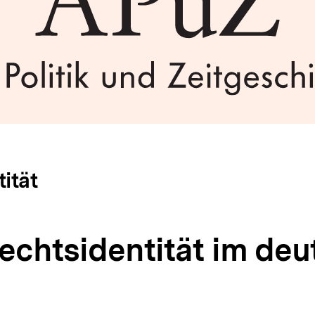
ität
echtsidentität im de