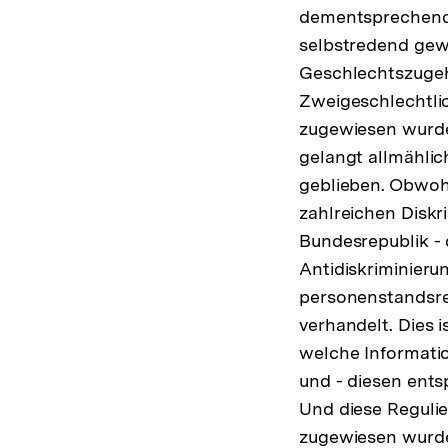
dementsprechend 
selbstredend gewä
Geschlechtszugeh
Zweigeschlechtli
zugewiesen wurde.
gelangt allmählic
geblieben. Obwohl
zahlreichen Diskri
Bundesrepublik - 
Antidiskriminieru
personenstandsre
verhandelt. Dies 
welche Informati
und - diesen ent
Und diese Regulie
zugewiesen wurde