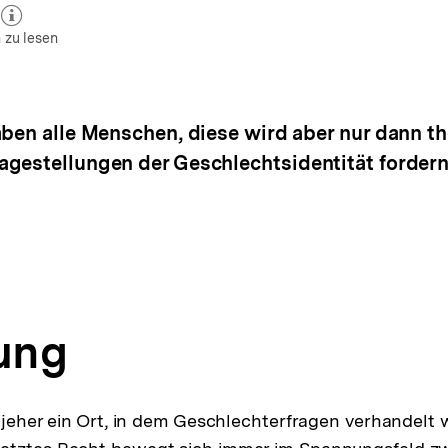
zum Autor)
öffnen
 zu lesen
aben alle Menschen, diese wird aber nur dann th
agestellungen der Geschlechtsidentität forder
tung
t jeher ein Ort, in dem Geschlechterfragen verhandelt