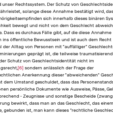
unser Rechtssystem. Der Schutz von Geschlechtsident
Auflösung
hrleistet, solange diese Annahme bestätigt wird, das
der
örigkeitsempfinden sich innerhalb dieses binären Sy
Fußnote
chkeit bewegt und nicht von dem Geschlecht abweicht
 Dass es durchaus Fälle gibt, auf die diese Annahme ni
h ins öffentliche Bewusstsein und ist auch dem Recht
 der Alltag von Personen mit "auffälliger" Geschlecht
minierungen geprägt ist, die teilweise traumatisierend 
der Schutz von Geschlechtsidentität nicht im
ngsrecht,
Zur
[6]
sondern anlässlich der Frage der
chtlichen Anerkennung dieser "abweichenden" Geschl
Auflösung
ist dem Umstand geschuldet, dass das Personenstandsr
der
onen persönliche Dokumente wie Ausweise, Pässe, G
Fußnote
sprechend - Zeugnisse und sonstige Bescheide (zwang
rung bewirkt, dass man an das Geschlecht, das einem
, gebunden ist, man kann dieses "rechtliche Geschlec