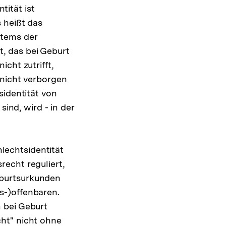
ität ist
 heißt das
stems der
, das bei Geburt
cht zutrifft,
 nicht verborgen
sidentität von
sind, wird - in der
echtsidentität
echt reguliert,
eburtsurkunden
s-)offenbaren.
 bei Geburt
ht" nicht ohne