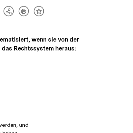
Artikel
Teilen
Inhalt
drucken
Optionen
merken
anzeigen
ematisiert, wenn sie von der
n das Rechtssystem heraus:
 werden, und