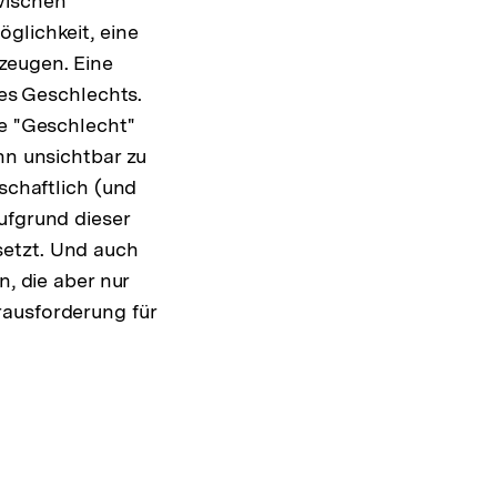
wischen
glichkeit, eine
zeugen. Eine
des Geschlechts.
ie "Geschlecht"
nn unsichtbar zu
schaftlich (und
ufgrund dieser
setzt. Und auch
n, die aber nur
rausforderung für