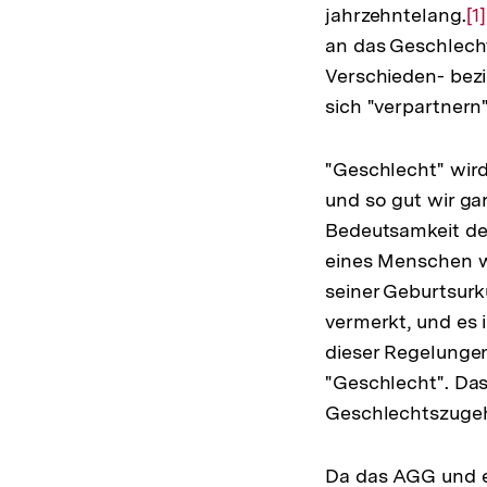
jahrzehntelang.
Zu
[1]
an das Geschlech
Au
Verschieden- bezi
de
sich "verpartnern
F
"Geschlecht" wird
und so gut wir ga
Bedeutsamkeit der
eines Menschen wi
seiner Geburtsurk
vermerkt, und es i
dieser Regelungen,
"Geschlecht". Das
Geschlechtszugehö
Da das AGG und e