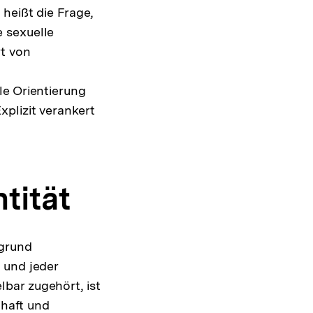
heißt die Frage,
 sexuelle
t von
le Orientierung
xplizit verankert
lösung
note
tität
fgrund
 und jeder
bar zugehört, ist
chaft und