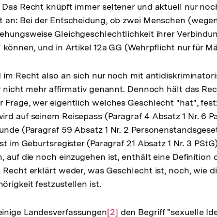
r
Das Recht knüpft immer seltener und aktuell nur noc
t an: Bei der Entscheidung, ob zwei Menschen (wegen
flösung
ehungsweise Gleichgeschlechtlichkeit ihrer Verbindun
r
" können, und in Artikel 12a GG (Wehrpflicht nur für M
ußnote
 im Recht also an sich nur noch mit antidiskriminator
r nicht mehr affirmativ genannt. Dennoch hält das Rec
 Frage, wer eigentlich welches Geschlecht "hat", fes
rd auf seinem Reisepass (Paragraf 4 Absatz 1 Nr. 6 P
unde (Paragraf 59 Absatz 1 Nr. 2 Personenstandsgese
st im Geburtsregister (Paragraf 21 Absatz 1 Nr. 3 PStG)
 auf die noch einzugehen ist, enthält eine Definition 
 Recht erklärt weder, was Geschlecht ist, noch, wie d
rigkeit festzustellen ist.
inige Landesverfassungen
Zur
[2]
den Begriff "sexuelle Ide